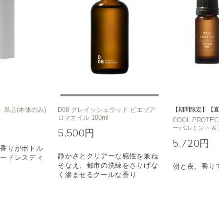
 単品(本体のみ)
D08 グレイッシュウッド ピエゾア
【期間限定】【
ロマオイル 100ml
COOL PROT
ーバルミント＆
5,500円
5,720円
な香りがボトル
静かさとクリアーな感性を兼ね
コードレスディ
そなえ、都市の洗練をさりげな
朝と夜、香り
く滲ませるクールな香り