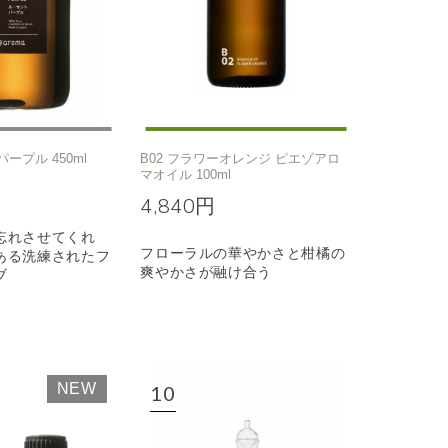
パープル 450ml
B02 フラワーオレンジ ピエゾアロ
マオイル 100ml
4,840円
忘れさせてくれ
フローラルの華やかさと柑橘の
ある洗練されたフ
爽やかさが融け合う
ブ
NEW