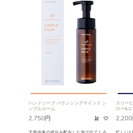
ハンドソープ バランシングマインド シ
スリーピ
ンプルカーム
ロー&エ
2,750円
2,20
天然由来の成分を配合した泡で出てくる
忙しい1