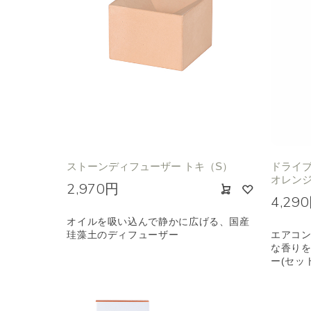
ストーンディフューザー トキ（S）
ドライブ
オレン
2,970円
4,29
オイルを吸い込んで静かに広げる、国産
珪藻土のディフューザー
エアコ
な香り
ー(セッ