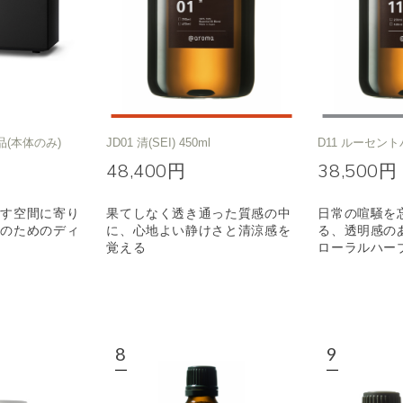
品(本体のみ)
JD01 清(SEI) 450ml
D11 ルーセント
48,400円
38,500円
ごす空間に寄り
果てしなく透き通った質感の中
日常の喧騒を
りのためのディ
に、心地よい静けさと清涼感を
る、透明感の
覚える
ローラルハー