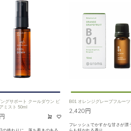
ングサポート クールダウン ピ
B01 オレンジグレープフルーツ 1
アミスト 50ml
2,420円
0円
フレッシュでかすかな甘さが漂
日の終わりに、落ち着きのある
らも好かれる香り