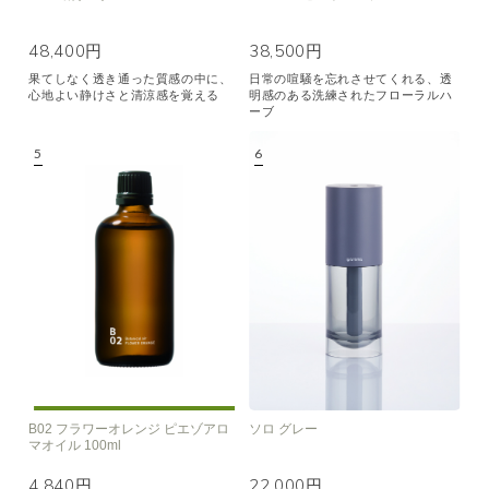
48,400円
38,500円
果てしなく透き通った質感の中に、
日常の喧騒を忘れさせてくれる、透
心地よい静けさと清涼感を覚える
明感のある洗練されたフローラルハ
ーブ
B02 フラワーオレンジ ピエゾアロ
ソロ グレー
マオイル 100ml
4,840円
22,000円