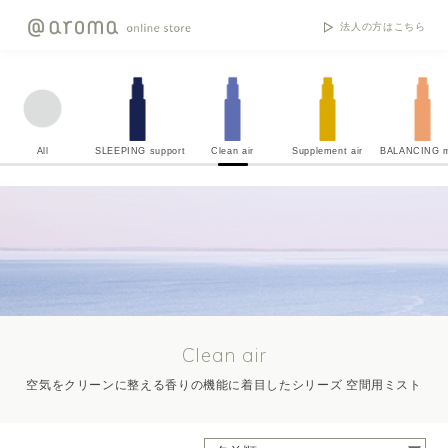
法人の方はこちら
All
SLEEPING support
Clean air
Supplement air
BALANCING m
Clean air
空気をクリーンに整える香りの機能に着目したシリーズ 空間用ミスト