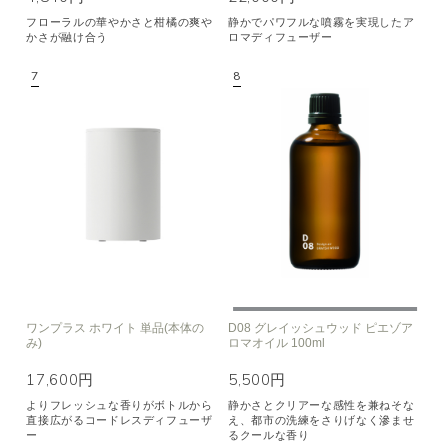
フローラルの華やかさと柑橘の爽や
静かでパワフルな噴霧を実現したア
かさが融け合う
ロマディフューザー
ワンプラス ホワイト 単品(本体の
D08 グレイッシュウッド ピエゾア
み)
ロマオイル 100ml
17,600円
5,500円
よりフレッシュな香りがボトルから
静かさとクリアーな感性を兼ねそな
直接広がるコードレスディフューザ
え、都市の洗練をさりげなく滲ませ
ー
るクールな香り