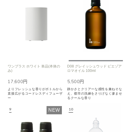
ワンプラス ホワイト 単品(本体の
D08 グレイッシュウッド ピエゾア
み)
ロマオイル 100ml
17,600円
5,500円
よりフレッシュな香りがボトルから
静かさとクリアーな感性を兼ねそな
直接広がるコードレスディフューザ
え、都市の洗練をさりげなく滲ませ
ー
るクールな香り
NEW