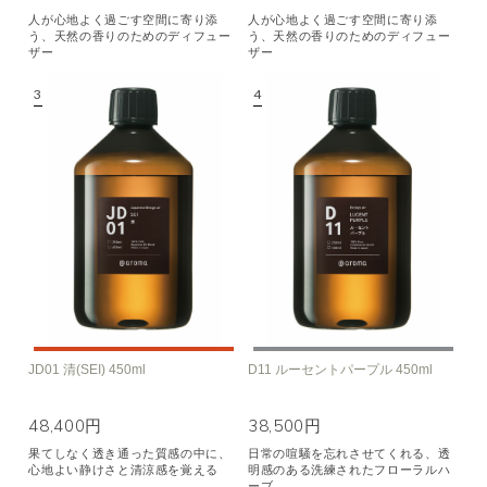
人が心地よく過ごす空間に寄り添
人が心地よく過ごす空間に寄り添
う、天然の香りのためのディフュー
う、天然の香りのためのディフュー
ザー
ザー
JD01 清(SEI) 450ml
D11 ルーセントパープル 450ml
48,400円
38,500円
果てしなく透き通った質感の中に、
日常の喧騒を忘れさせてくれる、透
心地よい静けさと清涼感を覚える
明感のある洗練されたフローラルハ
ーブ