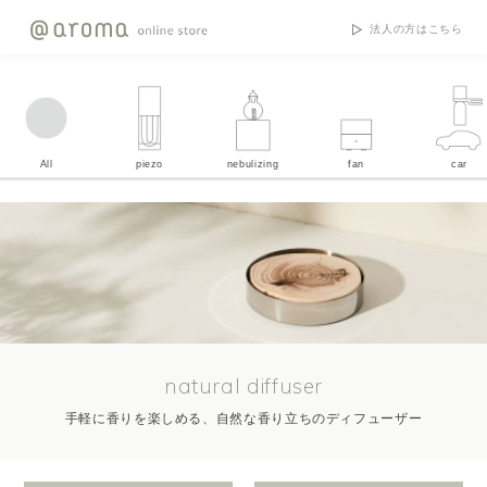
法人の方はこちら
All
piezo
nebulizing
fan
car
natural diffuser
手軽に香りを楽しめる、自然な香り立ちのディフューザー