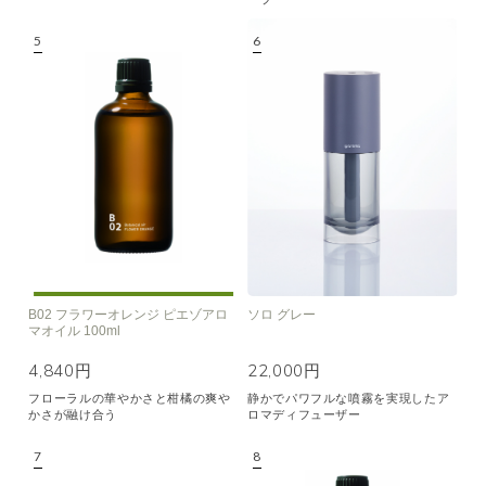
B02 フラワーオレンジ ピエゾアロ
ソロ グレー
マオイル 100ml
4,840円
22,000円
フローラルの華やかさと柑橘の爽や
静かでパワフルな噴霧を実現したア
かさが融け合う
ロマディフューザー