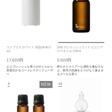
ワンプラス ホワイト 単品(本体の
D08 グレイッシュウッド ピエゾア
み)
ロマオイル 100ml
17,600円
5,500円
よりフレッシュな香りがボトルから
静かさとクリアーな感性を兼ねそな
直接広がるコードレスディフューザ
え、都市の洗練をさりげなく滲ませ
ー
るクールな香り
NEW