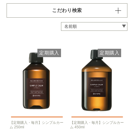
こだわり検索
容量・用途で絞り込む
※一つお選びください
定期 ディフューザー付きコース
定期 ピエゾ専用オイル
定期購入
定期購入
定期 業務用オイル250ml
定期 業務用オイル450ml
頻度で絞り込む
※一つお選びください
毎月お届け
隔月お届け
3か月に1度
クリア
【定期購入・毎月】シンプルカー
【定期購入・毎月】シンプルカー
ム 250ml
ム 450ml