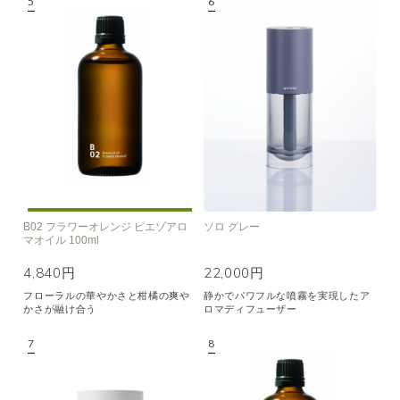
B02 フラワーオレンジ ピエゾアロ
ソロ グレー
マオイル 100ml
4,840円
22,000円
フローラルの華やかさと柑橘の爽や
静かでパワフルな噴霧を実現したア
かさが融け合う
ロマディフューザー