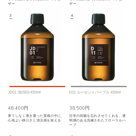
ザー
ザー
JD01 清(SEI) 450ml
D11 ルーセントパープル 450ml
48,400円
38,500円
果てしなく透き通った質感の中に、
日常の喧騒を忘れさせてくれる、透
心地よい静けさと清涼感を覚える
明感のある洗練されたフローラルハ
ーブ