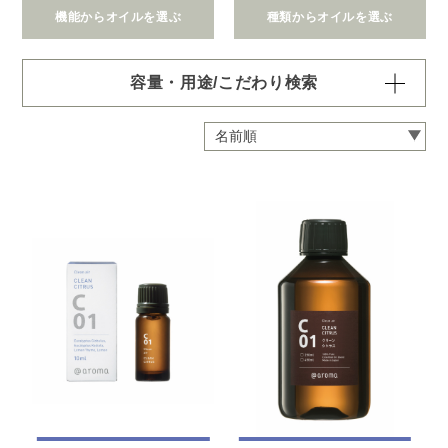
機能からオイルを選ぶ
種類からオイルを選ぶ
容量・用途/こだわり検索
・
用途・機能・種類 の項目ごとに選択肢からひとつずつ選
択できます。選択するたびに絞り込まれていき、項目内で
の複数選択はできません。
・
絞込み条件を変更したいときは「クリア」で一度すべてリ
セットしてから、選択してください。
容量・用途で絞り込む
※一つお選びください
オイル10ml
大容量オイル250/450ml
ピエゾ専用オイル
ブランチ・スティック専用オイル
機能で絞り込む
※一つお選びください
リラックス
リフレッシュ