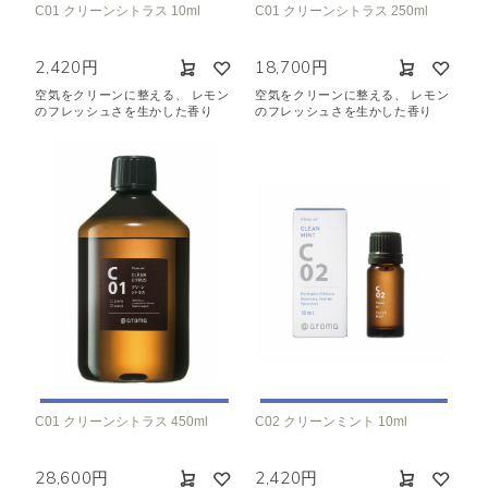
C01 クリーンシトラス 10ml
C01 クリーンシトラス 250ml
空気清浄･消臭
集中
眠り
ビューティ
マインドフルネス
2,420円
18,700円
おもてなし
空気をクリーンに整える、 レモン
空気をクリーンに整える、 レモン
のフレッシュさを生かした香り
のフレッシュさを生かした香り
種類で絞り込む
※一つお選びください
シトラス
オレンジ
ハーバル
ラベンダー
ミント
ウッド
ユーカリ
フローラル
エキゾチック
ヒノキ
和
クリア
C01 クリーンシトラス 450ml
C02 クリーンミント 10ml
28,600円
2,420円