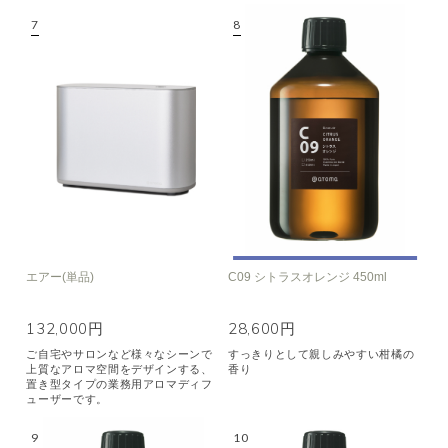
エアー(単品)
C09 シトラスオレンジ 450ml
132,000円
28,600円
ご自宅やサロンなど様々なシーンで
すっきりとして親しみやすい柑橘の
上質なアロマ空間をデザインする、
香り
置き型タイプの業務用アロマディフ
ューザーです。