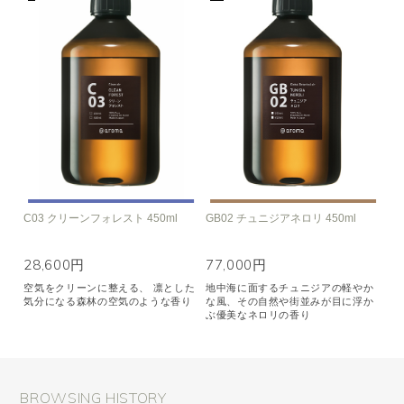
C03 クリーンフォレスト 450ml
GB02 チュニジアネロリ 450ml
28,600円
77,000円
空気をクリーンに整える、 凛とした
地中海に面するチュニジアの軽やか
気分になる森林の空気のような香り
な風、その自然や街並みが目に浮か
ぶ優美なネロリの香り
BROWSING HISTORY