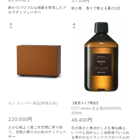
5,720円
静かでパワフルな噴霧を実現したア
朝と夜、香りで整える夏の1日
ロマディフューザー
セン カッパー 単品(本体のみ)
【直営ストア限定】
CITY series 名古屋(NAGOYA)
450ml
220,000円
48,400円
人が心地よく過ごす空間に寄り添
芯の強さと奥ゆかしさを兼ね備え、
う、天然の香りのためのディフュー
いつでも自分らしく自然体でいられ
ザー
る華やかなリラックスフローラルの