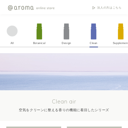
法人の方はこちら
All
Botanical
Design
Clean
Supplemen
Clean air
空気をクリーンに整える香りの機能に着目したシリーズ