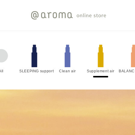
All
SLEEPING support
Clean air
Supplement air
BALANC