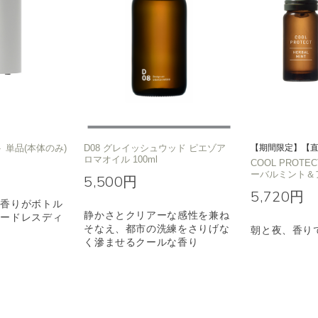
 単品(本体のみ)
D08 グレイッシュウッド ピエゾア
【期間限定】【
ロマオイル 100ml
COOL PROT
ーバルミント＆
5,500円
5,720円
な香りがボトル
静かさとクリアーな感性を兼ね
コードレスディ
そなえ、都市の洗練をさりげな
朝と夜、香り
く滲ませるクールな香り