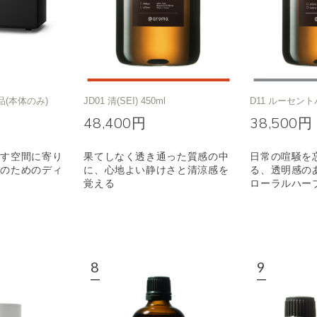
品(本体のみ)
JD01 清(SEI) 450ml
D11 ルーセント
48,400円
38,500円
ごす空間に寄り
果てしなく透き通った質感の中
日常の喧騒を
りのためのディ
に、心地よい静けさと清涼感を
る、透明感の
覚える
ローラルハー