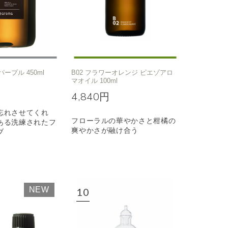
パープル 450ml
B02 フラワーオレンジ ピエゾアロ
マオイル 100ml
4,840円
忘れさせてくれ
フローラルの華やかさと柑橘の
ある洗練されたフ
爽やかさが融け合う
ブ
NEW