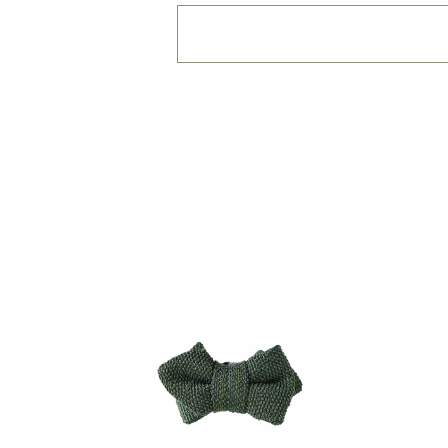
価格で絞り込む
※一つお
～1,100円
1,101
拡散範囲で絞り込む
※一
身の回り
～3畳