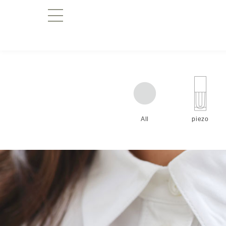
All
piezo