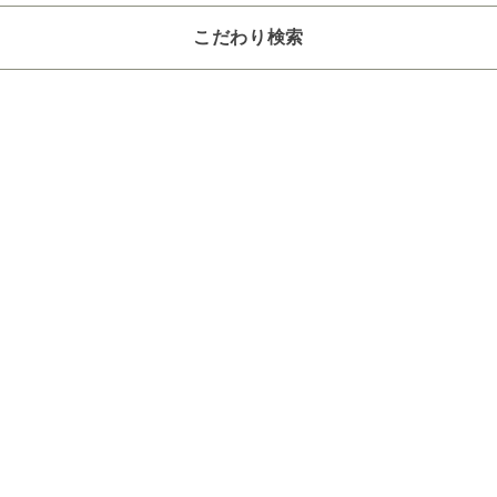
こだわり検索
選びください
～2,200円
2,201～6,600円
6,601～22,000円
22,001～3
つお選びください
4～8畳
9～12畳
13～40畳
41～90畳
クリア