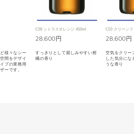
C09 シトラスオレンジ 450ml
C03 クリーンフ
28,600円
28,600円
など様々なシー
すっきりとして親しみやすい柑
空気をクリー
マ空間をデザイ
橘の香り
した気分にな
タイプの業務用
うな香り
ーザーです。