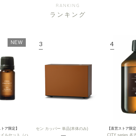
RANKING
ランキング
NEW
ストア限定】
セン カッパー 単品(本体のみ)
【直営ストア限
T オイルセット（ハ
CITY series 