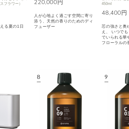
220,000円
イスフラワー）
450ml
48,400円
人が心地よく過ごす空間に寄り
添う、天然の香りのためのディ
える夏の1日
芯の強さと奥
フューザー
え、 いつで
でいられる華
フローラルの