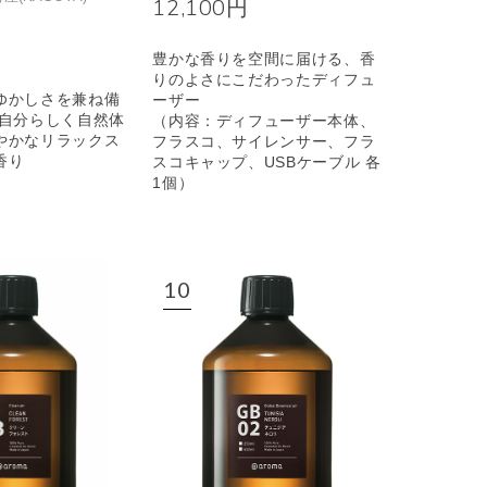
12,100円
豊かな香りを空間に届ける、香
りのよさにこだわったディフュ
ゆかしさを兼ね備
ーザー
も自分らしく自然体
（内容：ディフューザー本体、
やかなリラックス
フラスコ、サイレンサー、フラ
香り
スコキャップ、USBケーブル 各
1個）