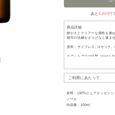
あと
8,800円
商品詳細
静かさとクリアーな感性を兼
都市の洗練をさりげなく滲ま
原料：サイプレス, ロサリナ, ネ
※アットアロマ社製［piezo di
エッセンシャルオイルを植物
噴霧するオイルです。
ご利用にあたって
原料：100%ピュアエッセン
ノール
内容量：100ml