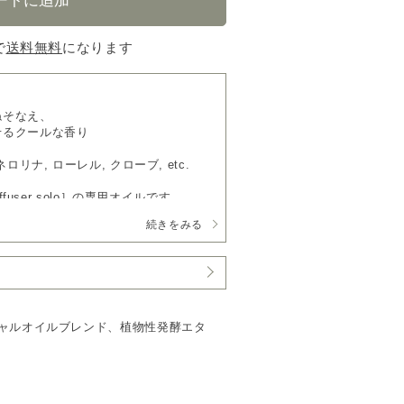
で
送料無料
になります
ねそなえ、
せるクールな香り
ロリナ, ローレル, クローブ, etc.
ffuser solo］の専用オイルです。
性発酵エタノールで希釈した、軽やかに
続きをみる
シャルオイルブレンド、植物性発酵エタ