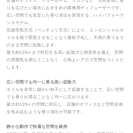
店舗やオフィス、ショールーム、サロンなど、空間全体に香
りを広げたい場合におすすめの業務用ディフューザーです。
広い空間でも安定した香り演出を実現する、ハイパフォーマ
ンスモデル。
圧縮空気方式（ベンチュリ方式）により、エッセンシャルオ
イルを熱で変質させることなく微粒子化し、天然の香りをそ
のまま空間に拡散します。
最大約120㎡まで対応する高い拡散力と静音性を備え、空間
の雰囲気を損なうことなく、心地よいアロマ空間をつくりだ
します。
広い空間でも均一に香る高い拡散力
オイルを非常に細かい粒子にして拡散することで、広い空間
でも香りが滞ることなく均一に広がります。
最大約120㎡の空間に対応し、店舗やオフィスなど空間全体
を包み込むような香り演出が可能です。
静かな動作で快適な空間を維持