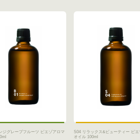
レンジグレープフルーツ ピエゾアロマ
S04 リラックス&ビューティー ピ
0ml
オイル 100ml