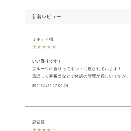
新着レビュー
ミキティ様
★
★
★
★
★
いい香りです！
フルーツの香りってホントに癒されています！
最近って寒暖差などで体調の管理が難しいですが、
2024/11/24 17:06:24
恋君様
★
★
★
★
☆