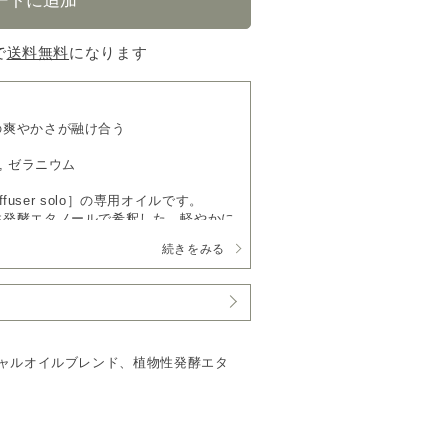
で
送料無料
になります
の爽やかさが融け合う
, ゼラニウム
ffuser solo］の専用オイルです。
性発酵エタノールで希釈した、軽やかに
続きをみる
シャルオイルブレンド、植物性発酵エタ