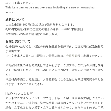
のでご了承ください。
This item cannot be sent overseas including the use of forwarding
service.
送料について
ご注文金額8,800円(税込)以上で送料無料となります。
8,800円(税込)未満のご注文の場合の送料：一律880円(税込)
※沖縄県への配送の場合は2,750円(税込)
お届け先について
会員登録いただくと、複数の発送先住所を登録でき、ご注文時に配送先指定
が可能です。
ご注文者本人以外へのご配送をご希望の際は、
会員登録
後ご利用ください。
※商品発送後の送付先変更はできかねます。ご注文時、ご指定のお届け先を
よくご確認ください。（引っ越しによる住所変更、贈り先の住所入力不備な
ど）
※送付先不備による返送は、お客様都合による返品となり送料実費を申し受
けます。予めご了承ください。
[お願いとおことわり]
アットアロマオンラインストアでは、旧字・外字・環境依存文字はご入力い
ただけません。ご注文時、送付先情報に該当の文字をご指定いただきました
場合、文字化けしない漢字・文字に置き換えさせていただきますのでご了承