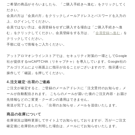
ご希望の商品がそろいましたら、「ご購入手続きへ進む」をクリックしてく
ださい。
会員の方は「会員の方」をクリックしメールアドレスとパスワードを入力の
上、ログインしてください。
会員ではない方は、会員登録をせずに購入する場合は「ご購入手続きへ進
む」をクリックしてください。会員登録をする方は、 「
会員登録へ進む
」を
クリックしてください。
手順に従って情報をご入力ください。
アットアロマオンラインストアでは、セキュリティ対策の一環としてGoogle
社が提供するreCAPTCHA（リキャプチャ）を導入しています。Google社の
アルゴリズムにより画面上に指示が出ることがございますので、指示通りに
操作して「確認」を押してください。
4.注文確定･出荷のご連絡
ご注文が確定すると、ご登録のメールアドレスに「注文受付のお知らせ」メ
ールが自動配信されます。 こちらのメールが届いた後のご注文内容・お届け
先情報などのご変更・クーポンの適用はできません。
発送が完了しましたら、「出荷のお知らせ」メールを送信いたします。
商品の在庫について
在庫状況は随時更新してサイト上でお知らせしておりますが、万が一ご注文
確定後に在庫切れが判明した場合は、メールにてお知らせいたします。