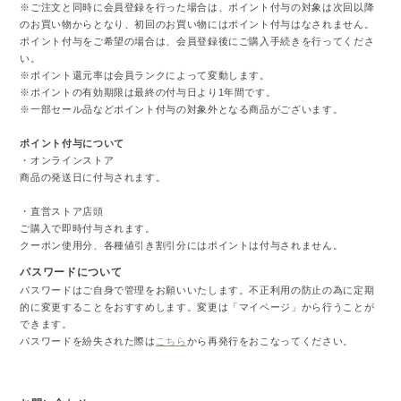
※ご注文と同時に会員登録を行った場合は、ポイント付与の対象は次回以降
のお買い物からとなり、初回のお買い物にはポイント付与はなされません。
ポイント付与をご希望の場合は、会員登録後にご購入手続きを行ってくださ
い。
※ポイント還元率は会員ランクによって変動します。
※ポイントの有効期限は最終の付与日より1年間です。
※一部セール品などポイント付与の対象外となる商品がございます。
ポイント付与について
・オンラインストア
商品の発送日に付与されます。
・直営ストア店頭
ご購入で即時付与されます。
クーポン使用分、各種値引き割引分にはポイントは付与されません。
パスワードについて
パスワードはご自身で管理をお願いいたします。不正利用の防止の為に定期
的に変更することをおすすめします。変更は「マイページ」から行うことが
できます。
パスワードを紛失された際は
こちら
から再発行をおこなってください。