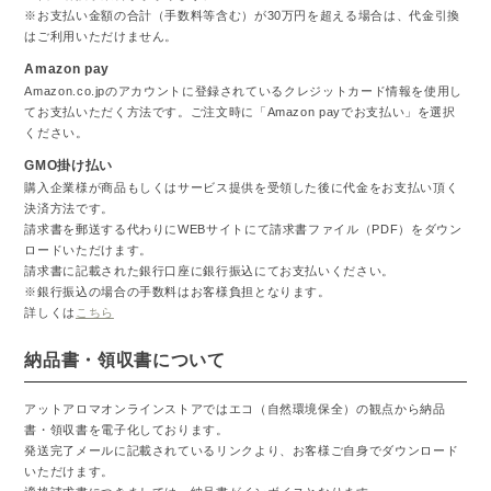
※お支払い金額の合計（手数料等含む）が30万円を超える場合は、代金引換
はご利用いただけません。
Amazon pay
Amazon.co.jpのアカウントに登録されているクレジットカード情報を使用し
てお支払いただく方法です。ご注文時に「Amazon payでお支払い」を選択
ください。
GMO掛け払い
購入企業様が商品もしくはサービス提供を受領した後に代金をお支払い頂く
決済方法です。
請求書を郵送する代わりにWEBサイトにて請求書ファイル（PDF）をダウン
ロードいただけます。
請求書に記載された銀行口座に銀行振込にてお支払いください。
※銀行振込の場合の手数料はお客様負担となります。
詳しくは
こちら
納品書・領収書について
アットアロマオンラインストアではエコ（自然環境保全）の観点から納品
書・領収書を電子化しております。
発送完了メールに記載されているリンクより、お客様ご自身でダウンロード
いただけます。