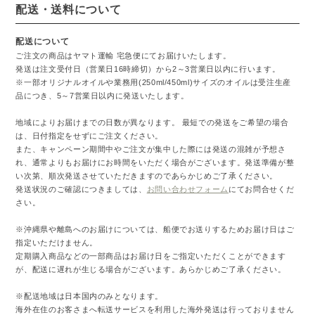
配送・送料について
配送について
ご注文の商品はヤマト運輸 宅急便にてお届けいたします。
発送は注文受付日（営業日16時締切）から2～3営業日以内に行います。
※一部オリジナルオイルや業務用(250ml/450ml)サイズのオイルは受注生産
品につき、5～7営業日以内に発送いたします。
地域によりお届けまでの日数が異なります。 最短での発送をご希望の場合
は、日付指定をせずにご注文ください。
また、キャンペーン期間中やご注文が集中した際には発送の混雑が予想さ
れ、通常よりもお届けにお時間をいただく場合がございます。発送準備が整
い次第、順次発送させていただきますのであらかじめご了承ください。
発送状況のご確認につきましては、
お問い合わせフォーム
にてお問合せくだ
さい。
※沖縄県や離島へのお届けについては、船便でお送りするためお届け日はご
指定いただけません。
定期購入商品などの一部商品はお届け日をご指定いただくことができます
が、配送に遅れが生じる場合がございます。あらかじめご了承ください。
※配送地域は日本国内のみとなります。
海外在住のお客さまへ転送サービスを利用した海外発送は行っておりません