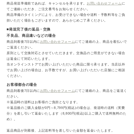
商品発送準備前であれば、キャンセルを承ります。
お問い合わせフォーム
に
てご連絡いただき、ご注文番号をお知らせください。
商品準備のタイミングにより、お受けできない場合や送料・手数料等をご負
担いただく場合もございますので、あらかじめご了承ください。
■発送完了後の返品・交換
不良品、商品違いなどの場合
商品到着後7日以内に
お問い合わせフォーム
にてご連絡の上、商品を着払いで
ご返送ください。
原則として交換対応とさせていただきます。交換品のご用意ができない場合
は返金にて対応いたします。
当オンラインストアでお買い上げいただいた商品に限り承ります。当店以外
でお買い上げの場合は、お手数ですが、お買い上げいただいた店舗にご相談
ください。
お客様都合の場合
商品到着後7日以内に
お問い合わせフォーム
にてご連絡の上、商品をご返送く
ださい。
※返品時の送料はお客様のご負担となります。
※返品後のご購入金額が0円～8,799円(税込)の場合は、発送時の送料（実費
分）を差し引いて返金いたします（8,800円(税込)以上ご購入で送料無料のた
め）。
返品商品が到着後、上記送料等を差し引いた金額を返金いたします。