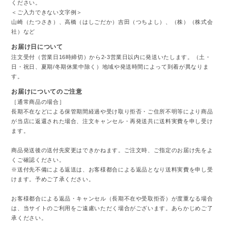
ください。
＜ご入力できない文字例＞
山崎（たつさき）、高橋（はしごだか）吉田（つちよし）、（株）（株式会
社）など
お届け日について
注文受付（営業日16時締切）から2-3営業日以内に発送いたします。（土・
日・祝日、夏期/冬期休業中除く）地域や発送時間によって到着が異なりま
す。
お届けについてのご注意
［通常商品の場合］
長期不在などによる保管期間経過や受け取り拒否・ご住所不明等により商品
が当店に返還された場合、注文キャンセル・再発送共に送料実費を申し受け
ます。
商品発送後の送付先変更はできかねます。ご注文時、ご指定のお届け先をよ
くご確認ください。
※送付先不備による返送は、お客様都合による返品となり送料実費を申し受
けます。予めご了承ください。
お客様都合による返品・キャンセル（長期不在や受取拒否）が度重なる場合
は、当サイトのご利用をご遠慮いただく場合がございます。あらかじめご了
承ください。