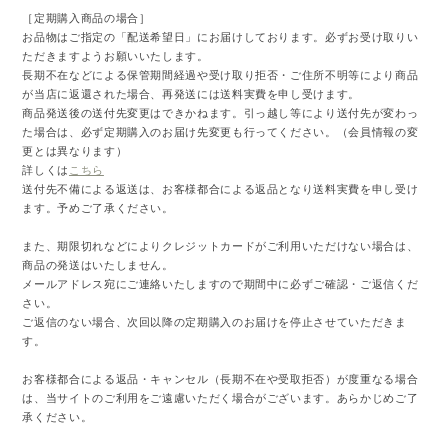
［定期購入商品の場合］
お品物はご指定の「配送希望日」にお届けしております。必ずお受け取りい
ただきますようお願いいたします。
長期不在などによる保管期間経過や受け取り拒否・ご住所不明等により商品
が当店に返還された場合、再発送には送料実費を申し受けます。
商品発送後の送付先変更はできかねます。引っ越し等により送付先が変わっ
た場合は、必ず定期購入のお届け先変更も行ってください。（会員情報の変
更とは異なります）
詳しくは
こちら
送付先不備による返送は、お客様都合による返品となり送料実費を申し受け
ます。予めご了承ください。
また、期限切れなどによりクレジットカードがご利用いただけない場合は、
商品の発送はいたしません。
メールアドレス宛にご連絡いたしますので期間中に必ずご確認・ご返信くだ
さい。
ご返信のない場合、次回以降の定期購入のお届けを停止させていただきま
す。
お客様都合による返品・キャンセル（長期不在や受取拒否）が度重なる場合
は、当サイトのご利用をご遠慮いただく場合がございます。あらかじめご了
承ください。