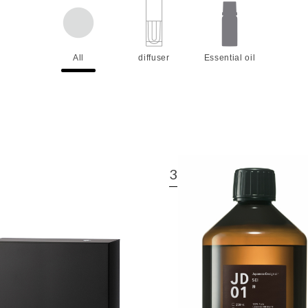
All
diffuser
Essential oil