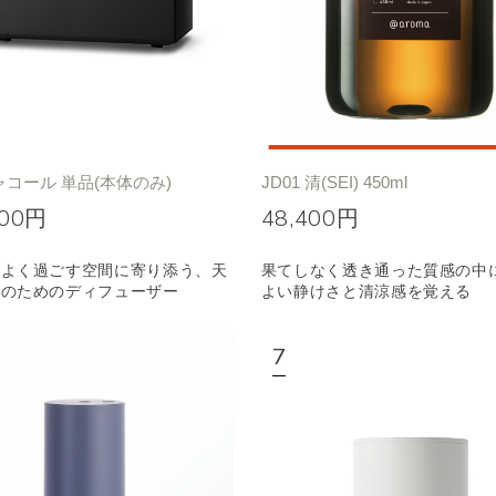
ャコール 単品(本体のみ)
JD01 清(SEI) 450ml
000円
48,400円
地よく過ごす空間に寄り添う、天
果てしなく透き通った質感の中
りのためのディフューザー
よい静けさと清涼感を覚える