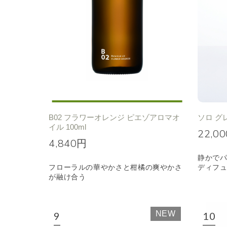
B02 フラワーオレンジ ピエゾアロマオ
ソロ グ
イル 100ml
22,0
4,840円
静かで
フローラルの華やかさと柑橘の爽やかさ
ディフ
が融け合う
NEW