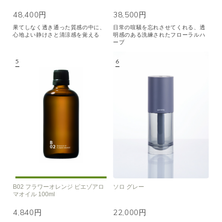
48,400円
38,500円
果てしなく透き通った質感の中に、
日常の喧騒を忘れさせてくれる、透
心地よい静けさと清涼感を覚える
明感のある洗練されたフローラルハ
ーブ
B02 フラワーオレンジ ピエゾアロ
ソロ グレー
マオイル 100ml
4,840円
22,000円