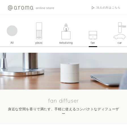
法人の方はこちら
All
piezo
nebulizing
fan
car
fan diffuser
身近な空間を香りで満たす、手軽に使えるコンパクトなディフューザ
ー