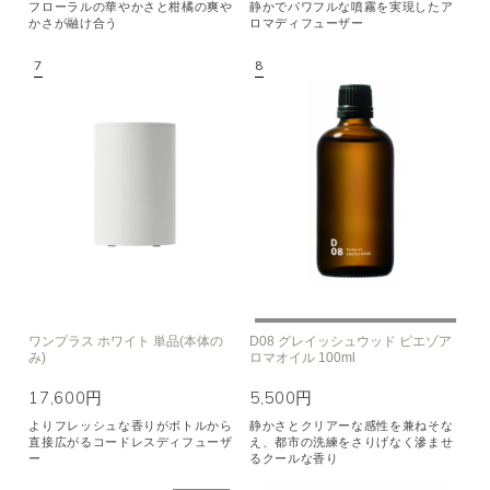
フローラルの華やかさと柑橘の爽や
静かでパワフルな噴霧を実現したア
かさが融け合う
ロマディフューザー
ワンプラス ホワイト 単品(本体の
D08 グレイッシュウッド ピエゾア
み)
ロマオイル 100ml
17,600円
5,500円
よりフレッシュな香りがボトルから
静かさとクリアーな感性を兼ねそな
直接広がるコードレスディフューザ
え、都市の洗練をさりげなく滲ませ
ー
るクールな香り