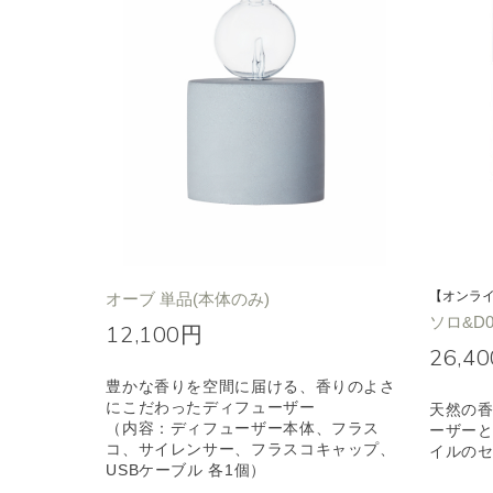
【オンラ
オーブ 単品(本体のみ)
ソロ&D
12,100円
26,4
豊かな香りを空間に届ける、香りのよさ
にこだわったディフューザー
天然の
（内容：ディフューザー本体、フラス
ーザー
コ、サイレンサー、フラスコキャップ、
イルの
USBケーブル 各1個）