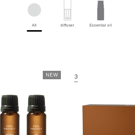
All
diffuser
Essential oil
NEW