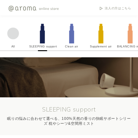
法人の方はこちら
All
SLEEPING support
Clean air
Supplement air
BALANCING m
SLEEPING support
眠りの悩みに合わせて選べる、100%天然の香りの快眠サポートシリー
ズ 枕やシーツ&空間用ミスト