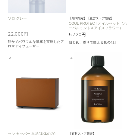
ソロ グレー
【期間限定】【直営ストア限定】
COOL PROTECT オイルセット（ハ
ーバルミント＆アイスフラワー）
22,000円
5,720円
静かでパワフルな噴霧を実現したア
朝と夜、香りで整える夏の1日
ロマディフューザー
セン カッパー 単品(本体のみ)
【直営ストア限定】