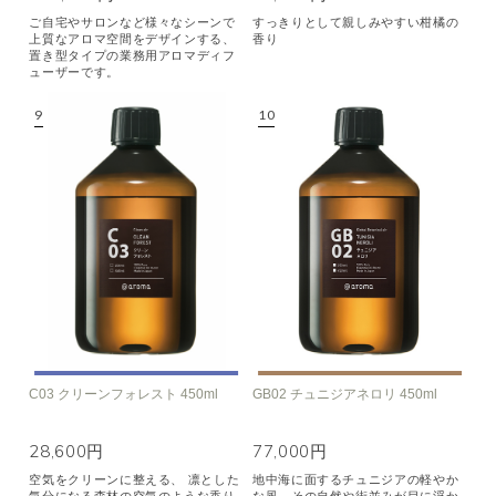
ご自宅やサロンなど様々なシーンで
すっきりとして親しみやすい柑橘の
上質なアロマ空間をデザインする、
香り
置き型タイプの業務用アロマディフ
ューザーです。
C03 クリーンフォレスト 450ml
GB02 チュニジアネロリ 450ml
28,600円
77,000円
空気をクリーンに整える、 凛とした
地中海に面するチュニジアの軽やか