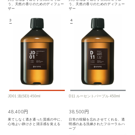
う、天然の香りのためのディフュー
う、天然の香りのためのディフュー
ザー
ザー
JD01 清(SEI) 450ml
D11 ルーセントパープル 450ml
48,400円
38,500円
果てしなく透き通った質感の中に、
日常の喧騒を忘れさせてくれる、透
心地よい静けさと清涼感を覚える
明感のある洗練されたフローラルハ
ーブ