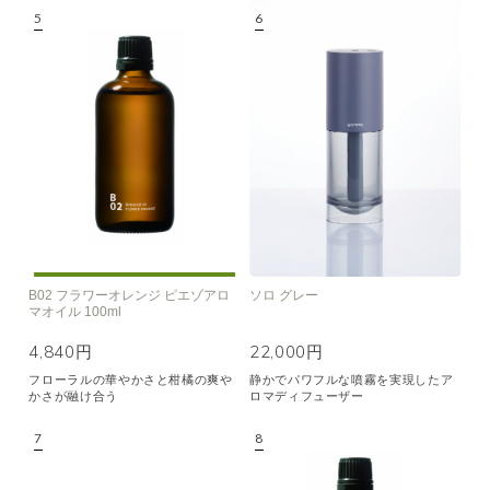
B02 フラワーオレンジ ピエゾアロ
ソロ グレー
マオイル 100ml
4,840円
22,000円
フローラルの華やかさと柑橘の爽や
静かでパワフルな噴霧を実現したア
かさが融け合う
ロマディフューザー