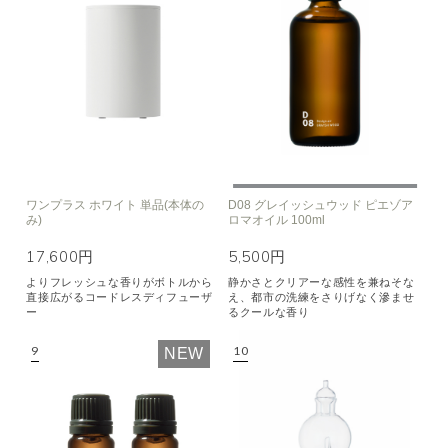
ワンプラス ホワイト 単品(本体の
D08 グレイッシュウッド ピエゾア
み)
ロマオイル 100ml
17,600円
5,500円
よりフレッシュな香りがボトルから
静かさとクリアーな感性を兼ねそな
直接広がるコードレスディフューザ
え、都市の洗練をさりげなく滲ませ
ー
るクールな香り
NEW