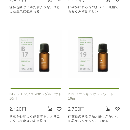
森林を静かに満たすような、凛と
軽やかに香る花のように、無垢で
した空気に包まれる
明るくみずみずしい
B17 レモングラスサンダルウッド
B19 フランキンセンスウッド
10ml
10ml
2,420円
2,750円
感覚を心地よく刺激する、オリエ
存在感のある気品と静けさが、心
ンタルな趣きのある香り
を芯からリラックスさせる