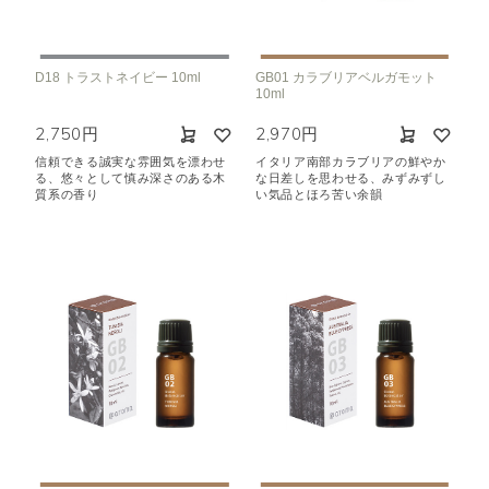
D18 トラストネイビー 10ml
GB01 カラブリアベルガモット
10ml
2,750円
2,970円
信頼できる誠実な雰囲気を漂わせ
イタリア南部カラブリアの鮮やか
る、悠々として慎み深さのある木
な日差しを思わせる、みずみずし
質系の香り
い気品とほろ苦い余韻