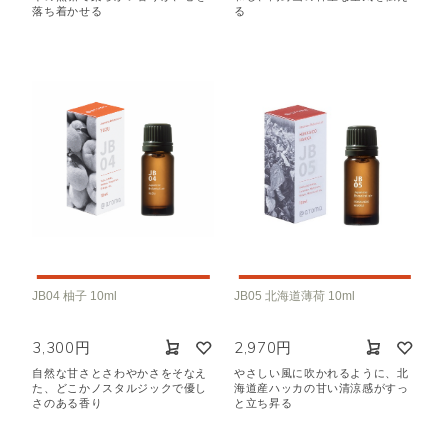
落ち着かせる
る
JB04 柚子 10ml
JB05 北海道薄荷 10ml
3,300円
2,970円
自然な甘さとさわやかさをそなえ
やさしい風に吹かれるように、北
た、どこかノスタルジックで優し
海道産ハッカの甘い清涼感がすっ
さのある香り
と立ち昇る