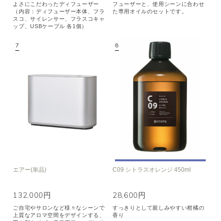
よさにこだわったディフューザー
フューザーと、使用シーンに合わせ
（内容：ディフューザー本体、フラ
た専用オイルのセットです。
スコ、サイレンサー、フラスコキャ
ップ、USBケーブル 各1個）
エアー(単品)
C09 シトラスオレンジ 450ml
132,000円
28,600円
ご自宅やサロンなど様々なシーンで
すっきりとして親しみやすい柑橘の
上質なアロマ空間をデザインする、
香り