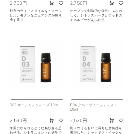
2,750円
2,750円
都市のライフスタイルをイメージ
オープンで創造的な個性にふさわ
した、モダンなニュアンスが織り
しく、シトラスハーブとウッドの
成す香り
エネルギーがあふれる
D03 オーシャンクルーズ 10ml
D04 グルーヴィーフォレスト
10ml
2,530円
2,530円
海風に吹かれるような爽快さを思
樹々のうるおいに満ちた空気感を
わせる、シトラスミントの透明で
表現した、シックでストイックな