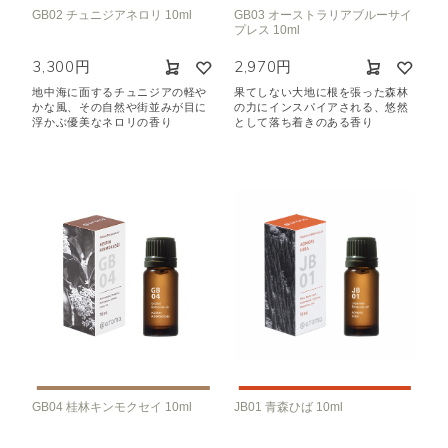
GB02 チュニジアネロリ 10ml
GB03 オーストラリアブルーサイ
プレス 10ml
3,300円
2,970円
地中海に面するチュニジアの軽や
果てしない大地に根を張った森林
かな風、その自然や街並みが目に
の力にインスパイアされる、悠然
浮かぶ優美なネロリの香り
として落ち着きのある香り
GB04 桂林キンモクセイ 10ml
JB01 青森ひば 10ml