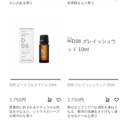
キレのある香り
世界観をもつ香り
D06 ピースフルスマイル 10ml
D08 グレイッシュウッド 10ml
2,750円
2,750円
普遍的に好まれるナチュラルな気
静かさとクリアーな感性を兼ねそ
品をそなえた、シトラスとハーブ
なえ、都市の洗練をさりげなく滲
の穏やかな香り
ませるクールな香り