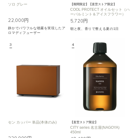
ソロ グレー
【期間限定】【直営ストア限定】
COOL PROTECT オイルセット（ハ
ーバルミント＆アイスフラワー）
22,000円
5,720円
静かでパワフルな噴霧を実現したア
朝と夜、香りで整える夏の1日
ロマディフューザー
セン カッパー 単品(本体のみ)
【直営ストア限定】
CITY series 名古屋(NAGOYA)
450ml