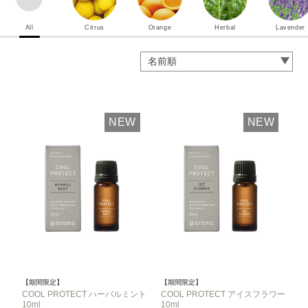
All
Citrus
Orange
Herbal
Lavender
NEW
NEW
【期間限定】
【期間限定】
COOL PROTECT ハーバルミント
COOL PROTECT アイスフラワー
10ml
10ml