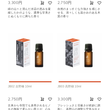
3,300円
2,750円
緑の山々と澄んだ水辺の恵みを凝
自然のまっすぐな力強さを感じさ
縮したかのような、濃厚な甘美さ
せる、清々しくも温かみのある木
とぬくもりに満ちた香り
質の香り
JB02 吉野檜 10ml
JB03 高野槇 10ml
2,750円
3,300円
古来から寺院でも多用されるヒノ
フレッシュさと荘厳さが絶妙に調
キの無垢で柔らかい香りが、心を
和し、高野山の神聖な空気を伝え