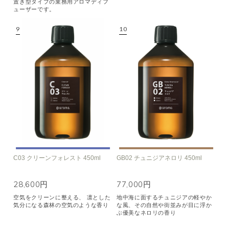
置き型タイプの業務用アロマディフ
ューザーです。
C03 クリーンフォレスト 450ml
GB02 チュニジアネロリ 450ml
28,600円
77,000円
空気をクリーンに整える、 凛とした
地中海に面するチュニジアの軽やか
気分になる森林の空気のような香り
な風、その自然や街並みが目に浮か
ぶ優美なネロリの香り