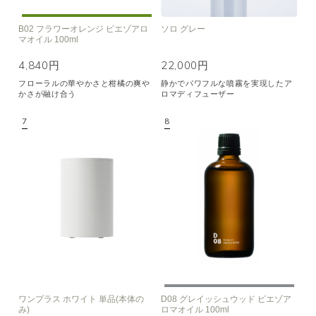
B02 フラワーオレンジ ピエゾアロ
ソロ グレー
マオイル 100ml
4,840円
22,000円
フローラルの華やかさと柑橘の爽や
静かでパワフルな噴霧を実現したア
かさが融け合う
ロマディフューザー
ワンプラス ホワイト 単品(本体の
D08 グレイッシュウッド ピエゾア
み)
ロマオイル 100ml