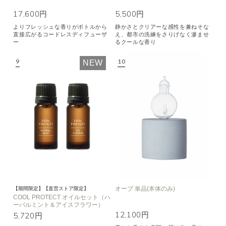
17,600円
5,500円
よりフレッシュな香りがボトルから
静かさとクリアーな感性を兼ねそな
直接広がるコードレスディフューザ
え、都市の洗練をさりげなく滲ませ
ー
るクールな香り
NEW
オーブ 単品(本体のみ)
【期間限定】【直営ストア限定】
COOL PROTECT オイルセット（ハ
ーバルミント＆アイスフラワー）
12,100円
5,720円