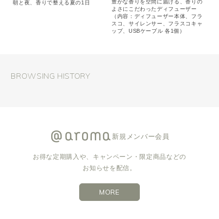
豊かな香りを空間に届ける、香りの
朝と夜、香りで整える夏の1日
よさにこだわったディフューザー
（内容：ディフューザー本体、フラ
スコ、サイレンサー、フラスコキャ
ップ、USBケーブル 各1個）
BROWSING HISTORY
新規メンバー会員
お得な定期購入や、キャンペーン・限定商品などの
お知らせを配信。
MORE