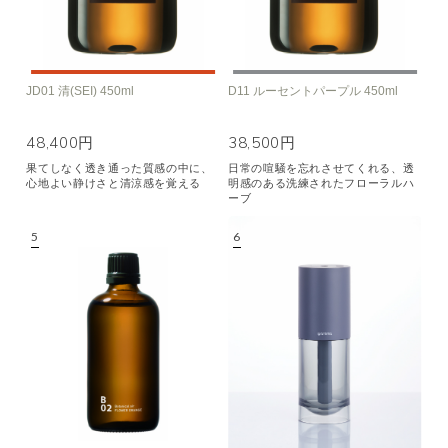
JD01 清(SEI) 450ml
D11 ルーセントパープル 450ml
48,400円
38,500円
果てしなく透き通った質感の中に、
日常の喧騒を忘れさせてくれる、透
心地よい静けさと清涼感を覚える
明感のある洗練されたフローラルハ
ーブ