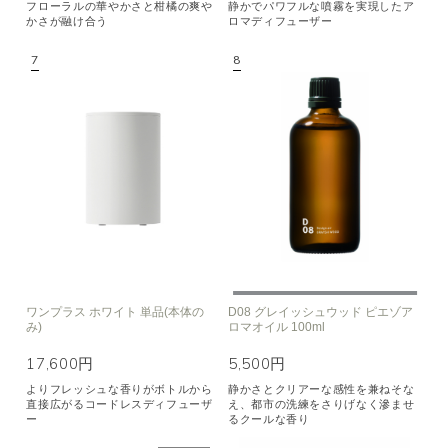
フローラルの華やかさと柑橘の爽や
静かでパワフルな噴霧を実現したア
かさが融け合う
ロマディフューザー
ワンプラス ホワイト 単品(本体の
D08 グレイッシュウッド ピエゾア
み)
ロマオイル 100ml
17,600円
5,500円
よりフレッシュな香りがボトルから
静かさとクリアーな感性を兼ねそな
直接広がるコードレスディフューザ
え、都市の洗練をさりげなく滲ませ
ー
るクールな香り