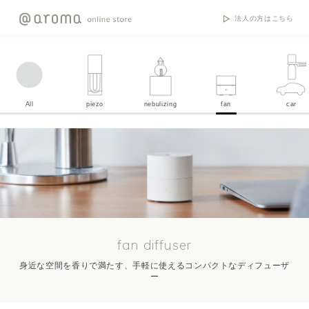
法人の方はこちら
All
piezo
nebulizing
fan
car
fan diffuser
身近な空間を香りで満たす、手軽に使えるコンパクトなディフューザ
ー