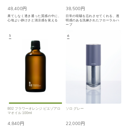
48,400円
38,500円
果てしなく透き通った質感の中に、
日常の喧騒を忘れさせてくれる、透
心地よい静けさと清涼感を覚える
明感のある洗練されたフローラルハ
ーブ
B02 フラワーオレンジ ピエゾアロ
ソロ グレー
マオイル 100ml
4,840円
22,000円