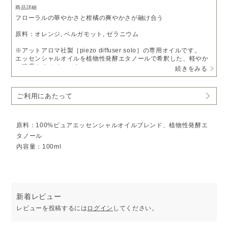
商品詳細
フローラルの華やかさと柑橘の爽やかさが融け合う
原料：オレンジ, ベルガモット, ゼラニウム
※アットアロマ社製［piezo diffuser solo］の専用オイルです。
エッセンシャルオイルを植物性発酵エタノールで希釈した、軽やか
に噴霧するオイルです。
続きをみる
ご利用にあたって
原料：100%ピュアエッセンシャルオイルブレンド、植物性発酵エ
タノール
内容量：100ml
新着レビュー
レビューを投稿するには
ログイン
してください。