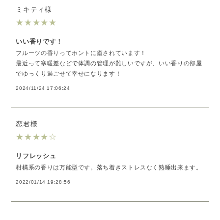
ミキティ様
★
★
★
★
★
いい香りです！
フルーツの香りってホントに癒されています！
最近って寒暖差などで体調の管理が難しいですが、いい香りの部屋
でゆっくり過ごせて幸せになります！
2024/11/24 17:06:24
恋君様
★
★
★
★
☆
リフレッシュ
柑橘系の香りは万能型です。落ち着きストレスなく熟睡出来ます。
2022/01/14 19:28:56