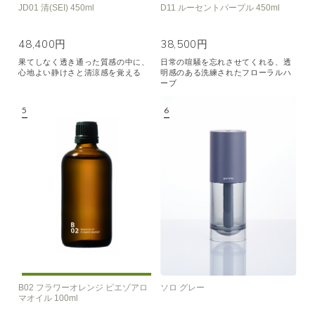
JD01 清(SEI) 450ml
D11 ルーセントパープル 450ml
48,400円
38,500円
果てしなく透き通った質感の中に、
日常の喧騒を忘れさせてくれる、透
心地よい静けさと清涼感を覚える
明感のある洗練されたフローラルハ
ーブ
B02 フラワーオレンジ ピエゾアロ
ソロ グレー
マオイル 100ml