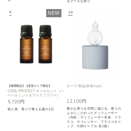
ー
るクールな香り
NEW
オーブ 単品(本体のみ)
【期間限定】【直営ストア限定】
COOL PROTECT オイルセット（ハ
ーバルミント＆アイスフラワー）
12,100円
5,720円
豊かな香りを空間に届ける、香りの
朝と夜、香りで整える夏の1日
よさにこだわったディフューザー
（内容：ディフューザー本体、フラ
スコ、サイレンサー、フラスコキャ
ップ、USBケーブル 各1個）