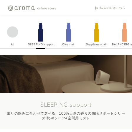
法人の方はこちら
All
SLEEPING support
Clean air
Supplement air
BALANCING m
SLEEPING support
眠りの悩みに合わせて選べる、100%天然の香りの快眠サポートシリー
ズ 枕やシーツ&空間用ミスト