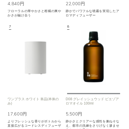
4,840円
22,000円
フローラルの華やかさと柑橘の爽や
静かでパワフルな噴霧を実現したア
かさが融け合う
ロマディフューザー
ワンプラス ホワイト 単品(本体の
D08 グレイッシュウッド ピエゾア
み)
ロマオイル 100ml
17,600円
5,500円
よりフレッシュな香りがボトルから
静かさとクリアーな感性を兼ねそな
直接広がるコードレスディフューザ
え、都市の洗練をさりげなく滲ませ