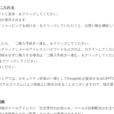
トに入れる
ートに追加：をクリックしてください。
面が表示されます。
「ショッピングを続ける」をクリックしていただくと、お買い物を継続し
したら、「ご購入手続きへ進む」をクリックしてください。
をクリックしメールアドレスとパスワードを入力の上、ログインしてくだ
登録をせずに購入する場合は「ご購入手続きへ進む」をクリックしてくだ
をクリックしてください。
力ください。
トアでは、セキュリティ対策の一環としてGoogle社が提供するreCAPT
e社のアルゴリズムにより画面上に指示が出ることがございますので、指示
連絡
登録のメールアドレスに「注文受付のお知らせ」メールが自動配信されま
届け先情報などのご変更・クーポンの適用はできません。