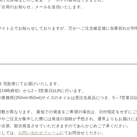
「出荷のお知らせ」メールを送信いたします。
サイト上でお知らせしておりますが、万が一ご注文確定後に在庫切れが判
輸 宅急便にてお届けいたします。
16時締切）から2～3営業日以内に行います。
務用(250ml/450ml)サイズのオイルは受注生産品につき、5～7営業
日数が異なります。 最短での発送をご希望の場合は、日付指定をせずにご
中やご注文が集中した際には発送の混雑が予想され、通常よりもお届けに
い次第、順次発送させていただきますのであらかじめご了承ください。
ましては、
お問い合わせフォーム
にてお問合せください。