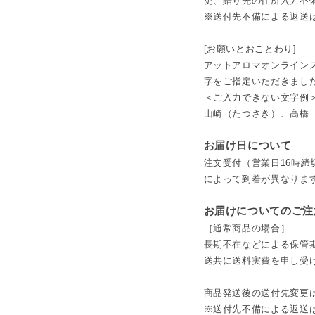
更、贈り先の住所入力不
※送付先不備による返送
[お願いとおことわり]
アットアロマオンライン
字をご指定いただきまし
＜ご入力できない文字例
山崎（たつさき）、高橋
お届け日について
注文受付（営業日16時締
によって到着が異なりま
お届けについてのご注
［通常商品の場合］
長期不在などによる保管
送共に送料実費を申し受
商品発送後の送付先変更
※送付先不備による返送