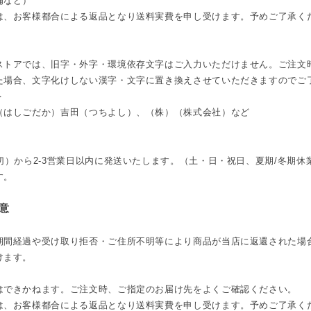
備など）
は、お客様都合による返品となり送料実費を申し受けます。予めご了承く
ストアでは、旧字・外字・環境依存文字はご入力いただけません。ご注文
た場合、文字化けしない漢字・文字に置き換えさせていただきますのでご
＞
（はしごだか）吉田（つちよし）、（株）（株式会社）など
切）から2-3営業日以内に発送いたします。（土・日・祝日、夏期/冬期
す。
意
期間経過や受け取り拒否・ご住所不明等により商品が当店に返還された場
けます。
はできかねます。ご注文時、ご指定のお届け先をよくご確認ください。
は、お客様都合による返品となり送料実費を申し受けます。予めご了承く