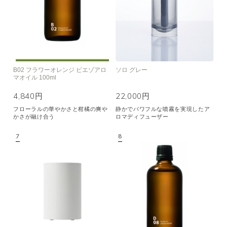
B02 フラワーオレンジ ピエゾアロ
ソロ グレー
マオイル 100ml
4,840円
22,000円
フローラルの華やかさと柑橘の爽や
静かでパワフルな噴霧を実現したア
かさが融け合う
ロマディフューザー