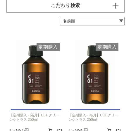
こだわり検索
容量・用途で絞り込む
※一つお選びください
定期 ディフューザー付きコース
定期 ピエゾ専用オイル
定期購入
定期購入
定期 業務用オイル250ml
定期 業務用オイル450ml
頻度で絞り込む
※一つお選びください
毎月お届け
隔月お届け
3か月に1度
クリア
【定期購入・隔月】C01 クリー
【定期購入・毎月】C01 クリー
ンシトラス 250ml
ンシトラス 250ml
15,895円
15,895円