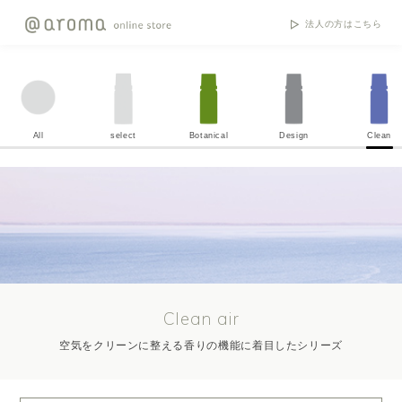
法人の方はこちら
All
select
Botanical
Design
Clean
Clean air
空気をクリーンに整える香りの機能に着目したシリーズ