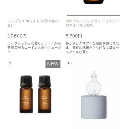
ワンプラス ホワイト 単品(本体の
D08 グレイッシュウッド ピエゾア
み)
ロマオイル 100ml
17,600円
5,500円
よりフレッシュな香りがボトルから
静かさとクリアーな感性を兼ねそな
直接広がるコードレスディフューザ
え、都市の洗練をさりげなく滲ませ
ー
るクールな香り
NEW