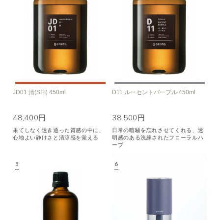
JD01 清(SEI) 450ml
D11 ルーセントパープル 450ml
48,400円
38,500円
果てしなく透き通った質感の中に、
日常の喧騒を忘れさせてくれる、透
心地よい静けさと清涼感を覚える
明感のある洗練されたフローラルハ
ーブ