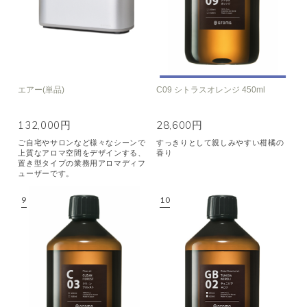
エアー(単品)
C09 シトラスオレンジ 450ml
132,000円
28,600円
ご自宅やサロンなど様々なシーンで
すっきりとして親しみやすい柑橘の
上質なアロマ空間をデザインする、
香り
置き型タイプの業務用アロマディフ
ューザーです。