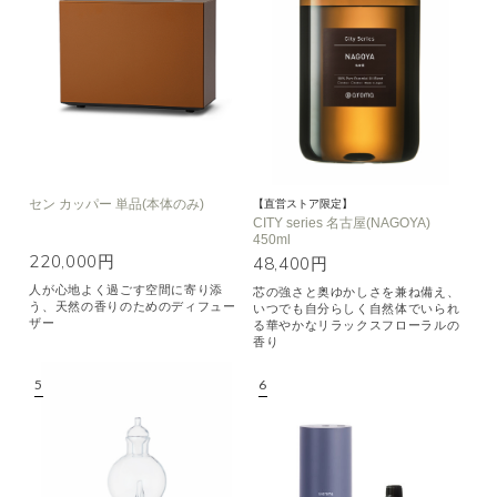
セン カッパー 単品(本体のみ)
【直営ストア限定】
CITY series 名古屋(NAGOYA)
450ml
220,000円
48,400円
人が心地よく過ごす空間に寄り添
芯の強さと奥ゆかしさを兼ね備え、
う、天然の香りのためのディフュー
いつでも自分らしく自然体でいられ
ザー
る華やかなリラックスフローラルの
香り