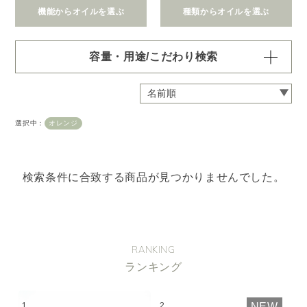
機能からオイルを選ぶ
種類からオイルを選ぶ
容量・用途/こだわり検索
・
用途・機能・種類 の項目ごとに選択肢からひとつずつ選
択できます。選択するたびに絞り込まれていき、項目内で
の複数選択はできません。
選択中：
オレンジ
・
絞込み条件を変更したいときは「クリア」で一度すべてリ
セットしてから、選択してください。
容量・用途で絞り込む
※一つお選びください
検索条件に合致する商品が見つかりませんでした。
オイル10ml
大容量オイル250/450ml
ピエゾ専用オイル
ブランチ・スティック専用オイル
RANKING
ランキング
機能で絞り込む
※一つお選びください
リラックス
リフレッシュ
NEW