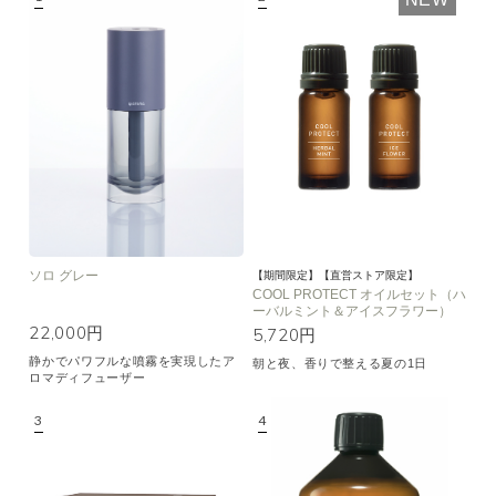
空気清浄･消臭
集中
眠り
ビューティ
マインドフルネス
おもてなし
種類で絞り込む
※一つお選びください
シトラス
オレンジ
ハーバル
ラベンダー
ミント
ウッド
ユーカリ
フローラル
エキゾチック
ソロ グレー
【期間限定】【直営ストア限定】
COOL PROTECT オイルセット（ハ
ーバルミント＆アイスフラワー）
ヒノキ
和
22,000円
5,720円
静かでパワフルな噴霧を実現したア
朝と夜、香りで整える夏の1日
クリア
ロマディフューザー