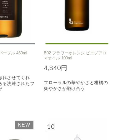
パープル 450ml
B02 フラワーオレンジ ピエゾアロ
マオイル 100ml
4,840円
忘れさせてくれ
フローラルの華やかさと柑橘の
ある洗練されたフ
爽やかさが融け合う
ブ
NEW