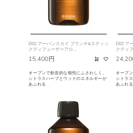
エキゾチック
ヒ
D02 アーバンスカイ ブランチ&スティッ
D02 
クディフューザーアロ...
クディフ
15,400円
24,2
オープンで創造的な個性にふさわしく、
オープ
シトラスハーブとウッドのエネルギーが
シトラ
あふれる
あふれ