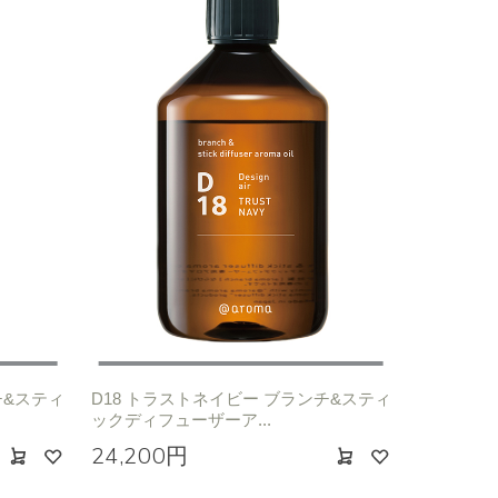
チ&スティ
D18 トラストネイビー ブランチ&スティ
ックディフューザーア...
24,200円