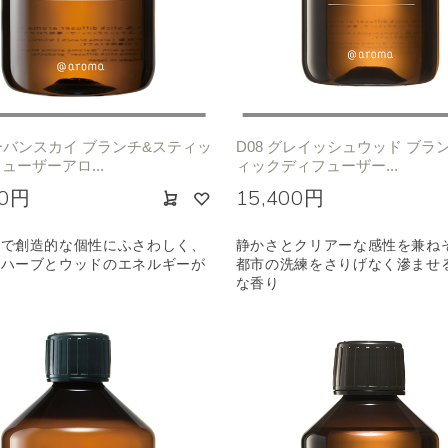
ノキ
和
クリア
アーバンスカイ ブランチ&スティッ
D08 グレイッシュウッド ブラ
ューザーアロ...
ィックディフューザー...
00円
15,400円
ンで創造的な個性にふさわしく、
静かさとクリアーな感性を兼ね
スハーブとウッドのエネルギーが
都市の洗練をさりげなく滲ませ
る
な香り