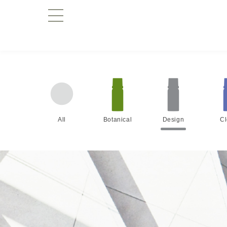
All
Botanical
Design
C