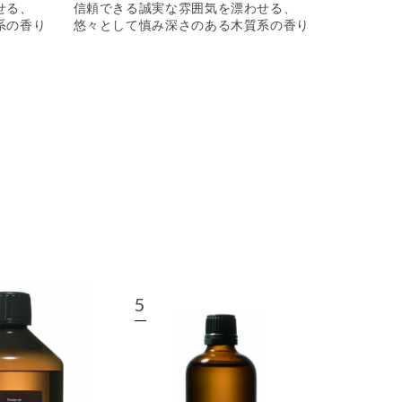
せる、
信頼できる誠実な雰囲気を漂わせる、
系の香り
悠々として慎み深さのある木質系の香り