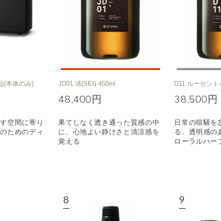
品(本体のみ)
JD01 清(SEI) 450ml
D11 ルーセント
48,400円
38,500円
ごす空間に寄り
果てしなく透き通った質感の中
日常の喧騒を
りのためのディ
に、心地よい静けさと清涼感を
る、透明感の
覚える
ローラルハー