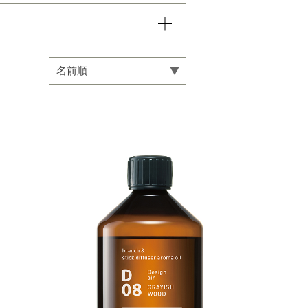
込まれていき、項目内での
い。
専用オイル
マインドフルネス
カリ
フローラル