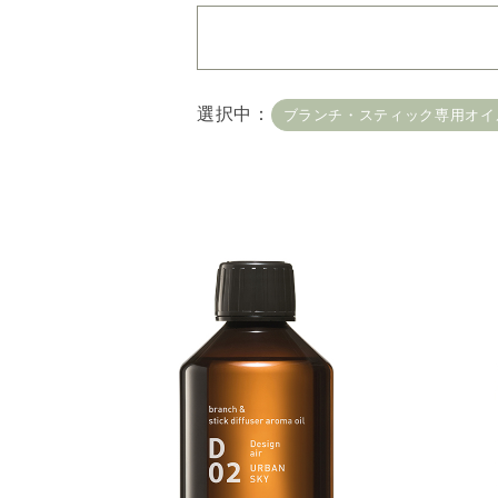
・
用途・機能・種類 の
選択中：
ブランチ・スティック専用オイ
複数選択はできません
・
絞込み条件を変更した
容量・用途で絞り込む
※
オイル10ml
大容量
機能で絞り込む
※一つお
リラックス
リフ
おもてなし
種類で絞り込む
※一つお
シトラス
オレン