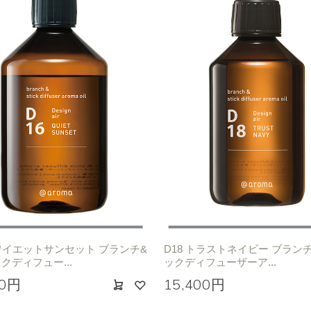
クワイエットサンセット ブランチ&
D18 トラストネイビー ブラン
クディフュー...
ックディフューザーア...
00円
15,400円