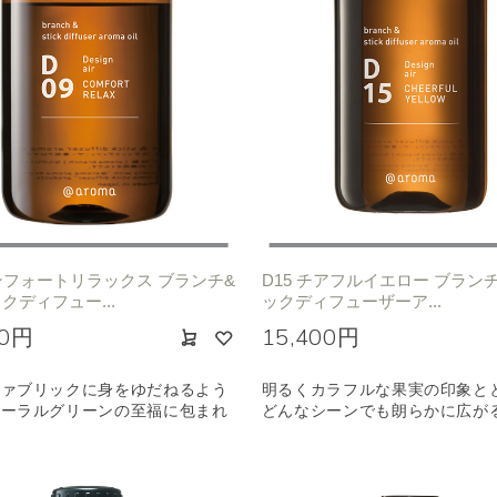
コンフォートリラックス ブランチ&
D15 チアフルイエロー ブラン
クディフュー...
ックディフューザーア...
00円
15,400円
ファブリックに身をゆだねるよう
明るくカラフルな果実の印象と
ローラルグリーンの至福に包まれ
どんなシーンでも朗らかに広が