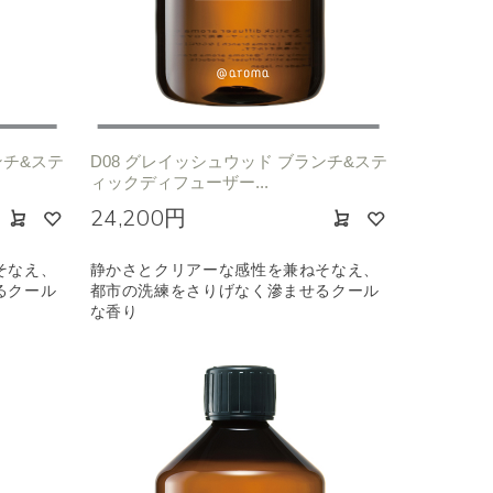
ンチ&ステ
D08 グレイッシュウッド ブランチ&ステ
ィックディフューザー...
24,200円
そなえ、
静かさとクリアーな感性を兼ねそなえ、
るクール
都市の洗練をさりげなく滲ませるクール
な香り