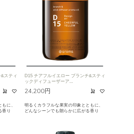
チ&スティ
D15 チアフルイエロー ブランチ&スティ
ックディフューザーア...
24,200円
ともに、
明るくカラフルな果実の印象とともに、
る香り
どんなシーンでも朗らかに広がる香り