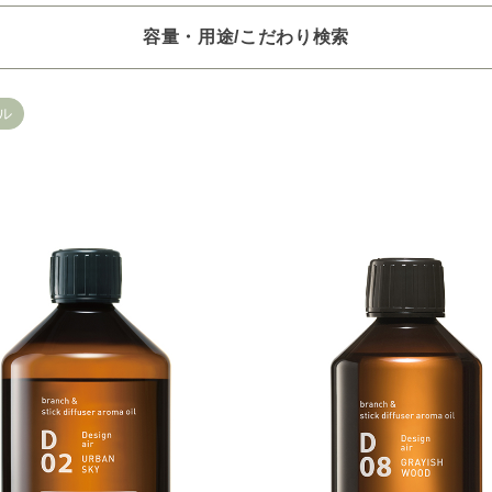
容量・用途/こだわり検索
項目ごとに選択肢からひとつずつ選択できます。選択するたびに絞り
ル
。
いときは「クリア」で一度すべてリセットしてから、選択してくださ
一つお選びください
オイル250/450ml
ピエゾ専用オイル
ブランチ・スティック
選びください
レッシュ
空気清浄･消臭
集中
眠り
ビューティ
選びください
ジ
ハーバル
ラベンダー
ミント
ウッド
ユー