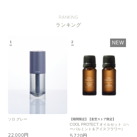
RANKING
ランキング
NEW
ソロ グレー
【期間限定】【直営ストア限定】
COOL PROTECT オイルセット（ハ
ーバルミント＆アイスフラワー）
22,000円
5,720円