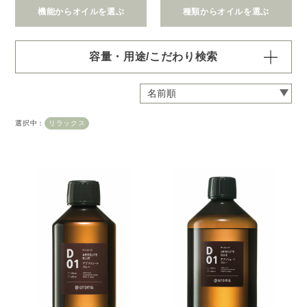
機能からオイルを選ぶ
種類からオイルを選ぶ
容量・用途/こだわり検索
・
用途・機能・種類 の項目ごとに選択肢からひとつずつ選
択できます。選択するたびに絞り込まれていき、項目内で
の複数選択はできません。
選択中：
リラックス
・
絞込み条件を変更したいときは「クリア」で一度すべてリ
セットしてから、選択してください。
容量・用途で絞り込む
※一つお選びください
オイル10ml
大容量オイル250/450ml
ピエゾ専用オイル
ブランチ・スティック専用オイル
機能で絞り込む
※一つお選びください
リラックス
リフレッシュ