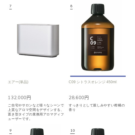
エアー(単品)
C09 シトラスオレンジ 450ml
132,000円
28,600円
ご自宅やサロンなど様々なシーンで
すっきりとして親しみやすい柑橘の
上質なアロマ空間をデザインする、
香り
置き型タイプの業務用アロマディフ
ューザーです。