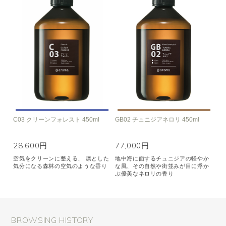
C03 クリーンフォレスト 450ml
GB02 チュニジアネロリ 450ml
28,600円
77,000円
空気をクリーンに整える、 凛とした
地中海に面するチュニジアの軽やか
気分になる森林の空気のような香り
な風、その自然や街並みが目に浮か
ぶ優美なネロリの香り
BROWSING HISTORY