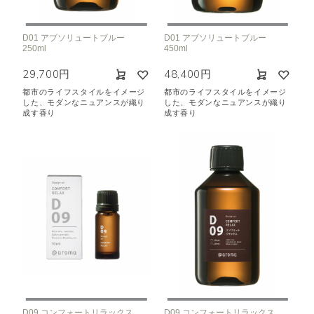
空気清浄･消臭
集中
眠り
ビューティ
マインドフルネス
D01 アブソリュートブルー
D01 アブソリュートブルー
250ml
450ml
おもてなし
29,700円
48,400円
都市のライフスタイルをイメージ
都市のライフスタイルをイメージ
種類で絞り込む
※一つお選びください
した、モダンなニュアンスが織り
した、モダンなニュアンスが織り
成す香り
成す香り
シトラス
オレンジ
ハーバル
ラベンダー
ミント
ウッド
ユーカリ
フローラル
エキゾチック
ヒノキ
和
クリア
D09 コンフォートリラックス
D09 コンフォートリラックス