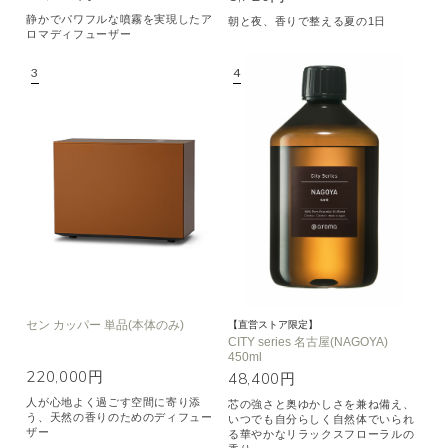
静かでパワフルな噴霧を実現したア
朝と夜、香りで整える夏の1日
ロマディフューザー
セン カッパー 単品(本体のみ)
【直営ストア限定】
CITY series 名古屋(NAGOYA)
450ml
220,000円
48,400円
人が心地よく過ごす空間に寄り添
芯の強さと奥ゆかしさを兼ね備え、
う、天然の香りのためのディフュー
いつでも自分らしく自然体でいられ
ザー
る華やかなリラックスフローラルの