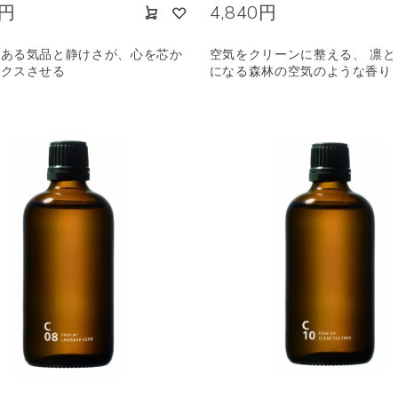
0円
4,840円
のある気品と静けさが、心を芯か
空気をクリーンに整える、 凛と
ックスさせる
になる森林の空気のような香り