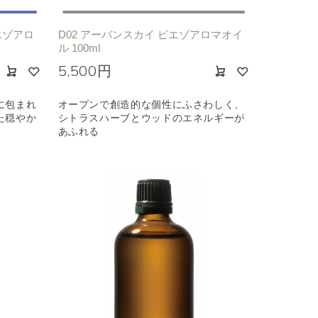
エゾアロ
D02 アーバンスカイ ピエゾアロマオイ
ル 100ml
5,500円
に包まれ
オープンで創造的な個性にふさわしく、
た穏やか
シトラスハーブとウッドのエネルギーが
あふれる