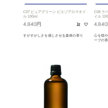
C07 ピュアグリーン ピエゾアロマオイ
C08 
ル 100ml
イル 100
4,840円
4,84
すがすがしさを感じさせる森林の香り
心を穏
ーブの