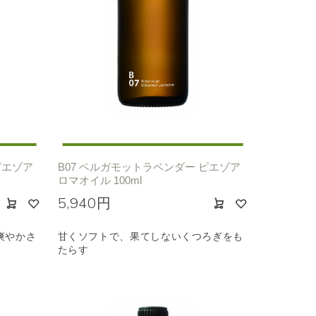
カリ
フローラル
ピエゾア
B07 ベルガモットラベンダー ピエゾア
ロマオイル 100ml
5,940円
爽やかさ
甘くソフトで、果てしないくつろぎをも
たらす