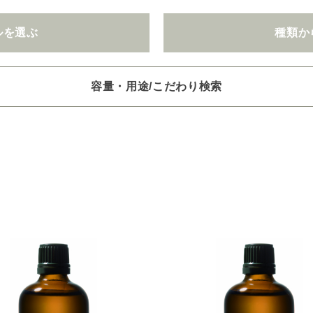
ルを選ぶ
種類か
容量・用途/こだわり検索
項目ごとに選択肢からひとつずつ選択できます。選択するたびに絞り
。
いときは「クリア」で一度すべてリセットしてから、選択してくださ
一つお選びください
オイル250/450ml
ピエゾ専用オイル
ブランチ・スティック
選びください
レッシュ
空気清浄･消臭
集中
眠り
ビューティ