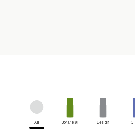
All
Botanical
Design
C