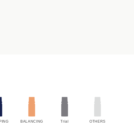
PING
BALANCING
Trial
OTHERS