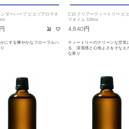
ラベンダーハーブ ピエゾアロマオ
C10 クリアーティートリー ピ
ml
マオイル 100ml
0円
4,840円
やかにする爽やかなフローラルハ
ティートリーのクリーンな空気
香り
る、清潔感と心地よさをそなえ
な香り