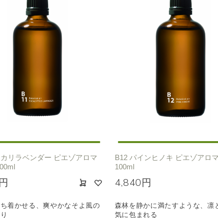
ユーカリラベンダー ピエゾアロマ
B12 パインヒノキ ピエゾアロ
00ml
100ml
0円
4,840円
落ち着かせる、爽やかなそよ風の
森林を静かに満たすような、凛
香り
気に包まれる