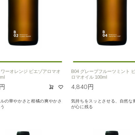
選びください
ジ
ハーバル
ラベンダー
ミント
ウッド
ユー
ノキ
和
クリア
フラワーオレンジ ピエゾアロマオ
B04 グレープフルーツミント 
ml
ロマオイル 100ml
0円
4,840円
ラルの華やかさと柑橘の爽やかさ
気持ちをスッとさせる、自然な
合う
が心に残る