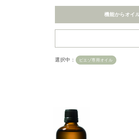
機能からオイ
・
用途・機能・種類 の
選択中：
ピエゾ専用オイル
複数選択はできません
・
絞込み条件を変更した
容量・用途で絞り込む
※
オイル10ml
大容量
機能で絞り込む
※一つお
リラックス
リフ
おもてなし