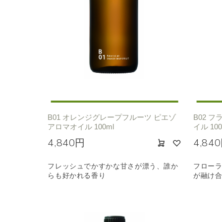
種類で絞り込む
※一つお
シトラス
オレン
エキゾチック
ヒ
B01 オレンジグレープフルーツ ピエゾ
B02 
アロマオイル 100ml
イル 100
4,840円
4,84
フレッシュでかすかな甘さが漂う、誰か
フロー
らも好かれる香り
が融け