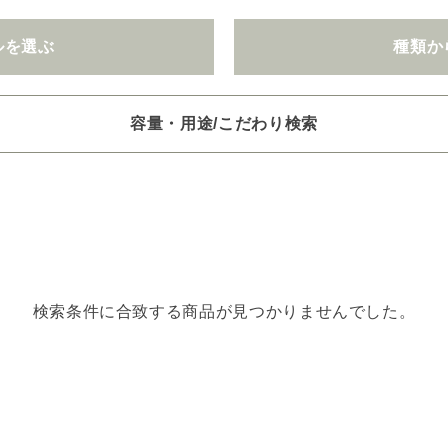
ルを選ぶ
種類か
容量・用途/こだわり検索
項目ごとに選択肢からひとつずつ選択できます。選択するたびに絞り
。
いときは「クリア」で一度すべてリセットしてから、選択してくださ
一つお選びください
検索条件に合致する商品が見つかりませんでした。
オイル250/450ml
ピエゾ専用オイル
ブランチ・スティック
選びください
レッシュ
空気清浄･消臭
集中
眠り
ビューティ