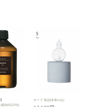
カリ
フローラル
定】
オーブ 単品(本体のみ)
名古屋(NAGOYA)