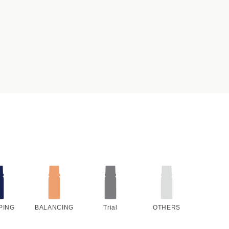
PING
BALANCING
Trial
OTHERS