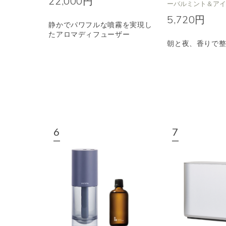
22,000円
ーバルミント＆ア
5,720円
静かでパワフルな噴霧を実現し
たアロマディフューザー
朝と夜、香りで整