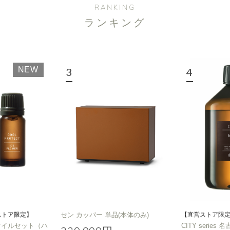
RANKING
ランキング
選びください
ジ
ハーバル
ラベンダー
ミント
ウッド
ユー
ノキ
和
NEW
クリア
ストア限定】
セン カッパー 単品(本体のみ)
【直営ストア限
T オイルセット（ハ
CITY series 