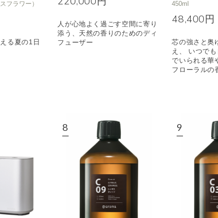
220,000円
イスフラワー）
450ml
48,400円
人が心地よく過ごす空間に寄り
添う、天然の香りのためのディ
える夏の1日
芯の強さと奥
フューザー
え、 いつで
でいられる華
フローラルの