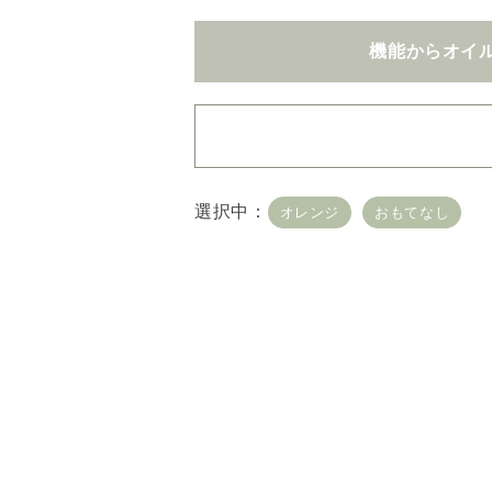
機能からオイ
・
用途・機能・種類 の
選択中：
オレンジ
おもてなし
複数選択はできません
・
絞込み条件を変更した
容量・用途で絞り込む
※
オイル10ml
大容量
機能で絞り込む
※一つお
リラックス
リフ
おもてなし