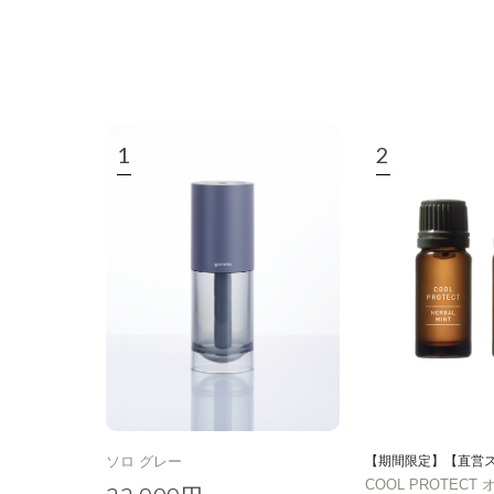
種類で絞り込む
※一つお
シトラス
オレン
エキゾチック
ヒ
ソロ グレー
【期間限定】【直営
COOL PROTEC