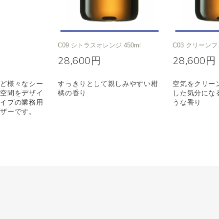
C09 シトラスオレンジ 450ml
C03 クリーンフ
28,600円
28,600円
など様々なシー
すっきりとして親しみやすい柑
空気をクリー
マ空間をデザイ
橘の香り
した気分にな
タイプの業務用
うな香り
ーザーです。