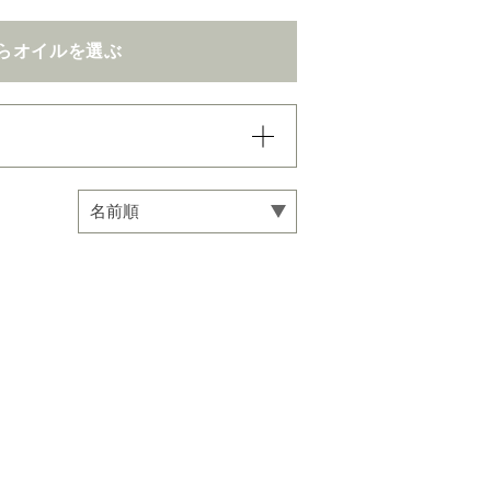
らオイルを選ぶ
込まれていき、項目内での
い。
専用オイル
マインドフルネス