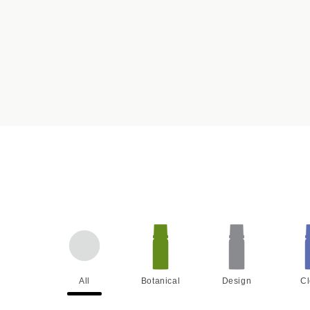
All
Botanical
Design
C