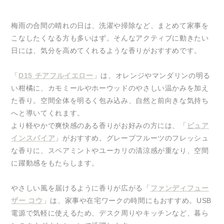
梅雨の合間の晴れの日は、洗濯や掃除など、まとめて家事を
こなしたくなる方も多いはず。そんなアクティブに動きたい
日には、気分を高めてくれるような香りがおすすめです。
「
D15 チアフルイエロー
」は、オレンジやマンダリンの明る
い柑橘に、カモミールやホーウッドのやさしい温かみを加え
た香り。空間全体を明るく包み込み、自然と前向きな気持ち
へと導いてくれます。
より軽やかで爽快感のある香りがお好みの方には、「
ピュア
インスパイア
」がおすすめ。グレープフルーツのフレッシュ
な香りに、スペアミントやユーカリの清涼感が重なり、空間
に躍動感をもたらします。
やさしい風を届けるように香りが広がる「
ファンディフュー
ザー コウ
」は、家事や在宅ワークの時間にもおすすめ。USB
電源で気軽に使えるため、デスク周りやキッチンなど、暮ら