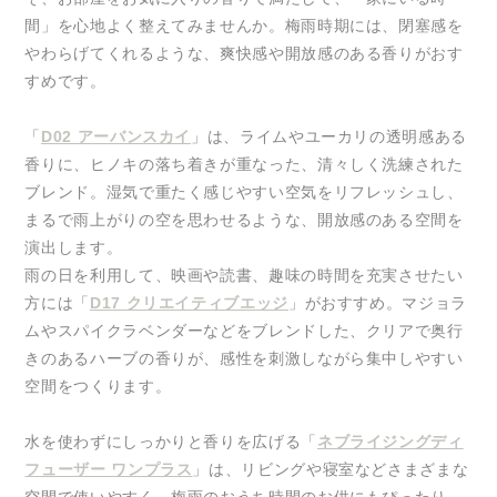
間」を心地よく整えてみませんか。梅雨時期には、閉塞感を
やわらげてくれるような、爽快感や開放感のある香りがおす
すめです。
「
D02 アーバンスカイ
」は、ライムやユーカリの透明感ある
香りに、ヒノキの落ち着きが重なった、清々しく洗練された
ブレンド。湿気で重たく感じやすい空気をリフレッシュし、
まるで雨上がりの空を思わせるような、開放感のある空間を
演出します。
雨の日を利用して、映画や読書、趣味の時間を充実させたい
方には「
D17 クリエイティブエッジ
」がおすすめ。マジョラ
ムやスパイクラベンダーなどをブレンドした、クリアで奥行
きのあるハーブの香りが、感性を刺激しながら集中しやすい
空間をつくります。
水を使わずにしっかりと香りを広げる「
ネブライジングディ
フューザー ワンプラス
」は、リビングや寝室などさまざまな
空間で使いやすく、梅雨のおうち時間のお供にもぴったり。