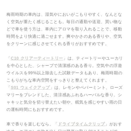
梅雨時期の車内は、湿気やにおいがこもりやすく、なんとな
く空気が重たく感じることも。毎日の通勤や送迎、買い物な
どで車を使う方は、車内にアロマを取り入れることで、移動
時間をより快適に過ごせます。爽やかさのある香りや、空気
をクリーンに感じさせてくれる香りがおすすめです。
「
C10 クリアーティートリー
」は、ティートリーやユーカリ
を中心とした、シャープで清潔感のある香り。空気中の浮遊
ウイルスを99%以上除去した試験データもあり、梅雨時期の
こもりがちな車内空間をすっきりと整えてくれます。
「
S01 ウェイクアップ
」は、レモンやペパーミント、ローズ
マリーをブレンドした、清涼感あふれるハーバルな香り。シ
ャキッと気分を切り替えたい朝や、眠気を感じやすい雨の日
の運転時間にもおすすめです。
車で香りを楽しむなら、「
ドライブタイムクリップ
」がおす