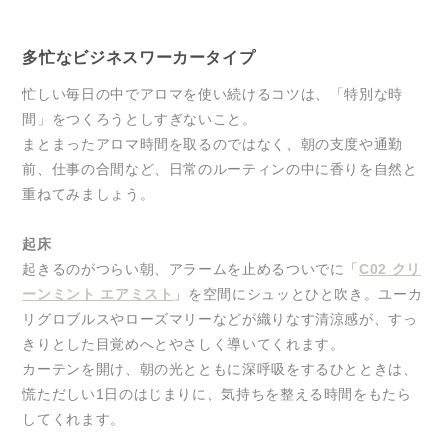
多忙なビジネスワーカータイプ
忙しい毎日の中でアロマを使い続けるコツは、「特別な時
間」をつくろうとしすぎないこと。
まとまったアロマ時間を取るのではなく、朝の支度や通勤
前、仕事の合間など、日常のルーティンの中に香りを自然と
重ねてみましょう。
起床
起きるのがつらい朝、アラームを止めるついでに「
C02 クリ
ーンミント エアミスト
」を空間にシュッとひと吹き。ユーカ
リグロブルスやローズマリーなどが織りなす清涼感が、すっ
きりとした目覚めへとやさしく導いてくれます。
カーテンを開け、朝の光とともに深呼吸をするひとときは、
慌ただしい1日のはじまりに、気持ちを整える時間をもたら
してくれます。