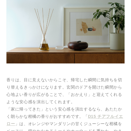
香りは、目に見えないからこそ、帰宅した瞬間に気持ちを切
り替えるきっかけになります。玄関のドアを開けた瞬間から
心地よい香りが広がることで、「おかえり」と迎えてくれる
ような安心感を演出してくれます。
「家に帰ってきた」という安心感を演出するなら、あたたか
く朗らかな柑橘の香りがおすすめです。「
D15 チアフルイエ
ロー
」は、オレンジやマンダリンの甘くジューシーな柑橘を
ベースに、穏やかなカモミールやホーウッドを重ねた、やさ