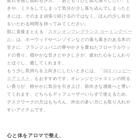
疲れを感じ始める夕方。「あともうひと踏ん張りしたい」と
きや、ミスをしてしまって気分が少し落ち込んでしまったと
きには、そのまま頑張り続けるのではなく、ほんの少し自分
をいたわる時間を持ってみてください。
肌に直接まとえる「
スキンオンフレグランス カーミングベー
ル
」は、ホーウッドやベンゾインなどの落ち着きのある木の
甘さに、フランジュパニの華やかさを重ねたフローラルウッ
ドの香り。穏やかな甘さとやさしさが、疲れた心をじんわり
とほぐし、癒してくれます。
もう少し気持ちを上向きにしたいときには、「
S02 ハッピー
エアミスト
」もおすすめです。オレンジとジャスミンの明る
い香りが、軽やかに気分を引き上げ、前向きな感覚へと導い
てくれます。どちらもディフューザーいらずで使えるため、
デスクワークの方はもちろん、外出の多い方にも取り入れや
すいアイテムです。
心と体をアロマで整え、