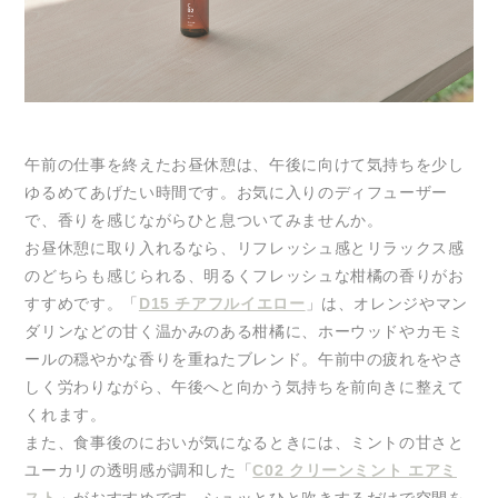
午前の仕事を終えたお昼休憩は、午後に向けて気持ちを少し
ゆるめてあげたい時間です。お気に入りのディフューザー
で、香りを感じながらひと息ついてみませんか。
お昼休憩に取り入れるなら、リフレッシュ感とリラックス感
のどちらも感じられる、明るくフレッシュな柑橘の香りがお
すすめです。「
D15 チアフルイエロー
」は、オレンジやマン
ダリンなどの甘く温かみのある柑橘に、ホーウッドやカモミ
ールの穏やかな香りを重ねたブレンド。午前中の疲れをやさ
しく労わりながら、午後へと向かう気持ちを前向きに整えて
くれます。
また、食事後のにおいが気になるときには、ミントの甘さと
ユーカリの透明感が調和した「
C02 クリーンミント エアミ
スト
」がおすすめです。シュッとひと吹きするだけで空間を