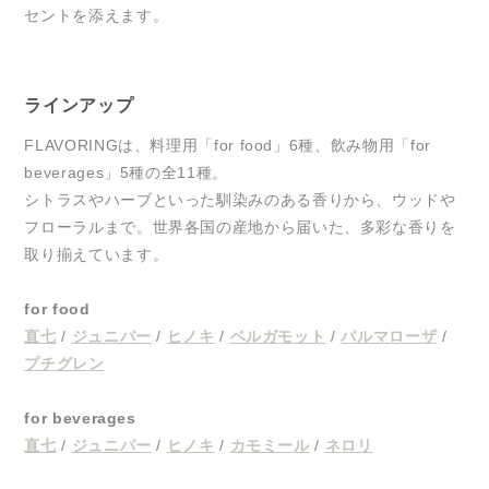
セントを添えます。
ラインアップ
FLAVORINGは、料理用「for food」6種、飲み物用「for
beverages」5種の全11種。
シトラスやハーブといった馴染みのある香りから、ウッドや
フローラルまで。世界各国の産地から届いた、多彩な香りを
取り揃えています。
for food
直七
/
ジュニパー
/
ヒノキ
/
ベルガモット
/
パルマローザ
/
プチグレン
for beverages
直七
/
ジュニパー
/
ヒノキ
/
カモミール
/
ネロリ