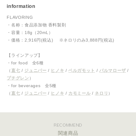
information
FLAVORING
・名称：食品添加物 香料製剤
・容量：18g（20mL）
・価格：2,916円(税込) ※ネロリのみ3,888円(税込)
【ラインアップ】
・for food 全6種
（
直七
/
ジュニパー
/
ヒノキ
/
ベルガモット
/
パルマローザ
/
プチグレン
）
・for beverages 全5種
（
直七
/
ジュニパー
/
ヒノキ
/
カモミール
/
ネロリ
）
RECOMMEND
関連商品