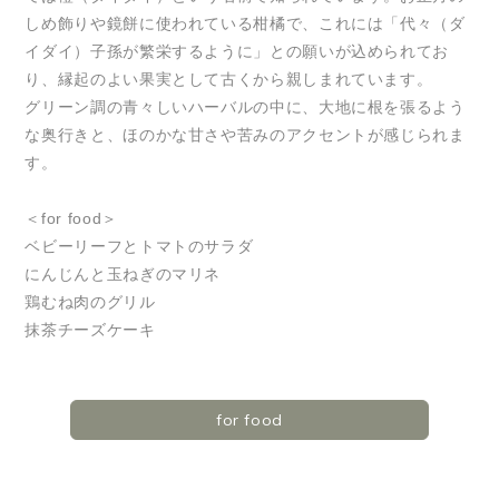
しめ飾りや鏡餅に使われている柑橘で、これには「代々（ダ
イダイ）子孫が繁栄するように」との願いが込められてお
り、縁起のよい果実として古くから親しまれています。
グリーン調の青々しいハーバルの中に、大地に根を張るよう
な奥行きと、ほのかな甘さや苦みのアクセントが感じられま
す。
＜for food＞
ベビーリーフとトマトのサラダ
にんじんと玉ねぎのマリネ
鶏むね肉のグリル
抹茶チーズケーキ
for food