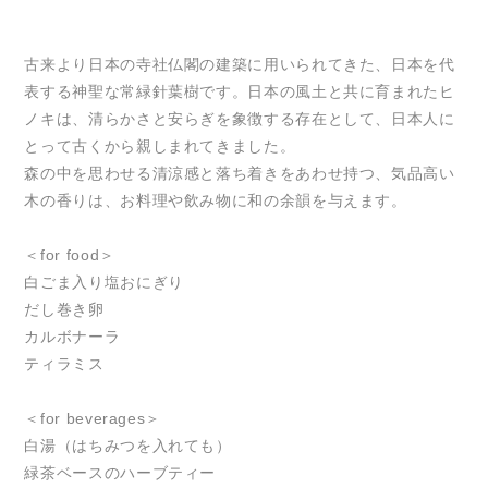
古来より日本の寺社仏閣の建築に用いられてきた、日本を代
表する神聖な常緑針葉樹です。日本の風土と共に育まれたヒ
ノキは、清らかさと安らぎを象徴する存在として、日本人に
とって古くから親しまれてきました。
森の中を思わせる清涼感と落ち着きをあわせ持つ、気品高い
木の香りは、お料理や飲み物に和の余韻を与えます。
＜for food＞
白ごま入り塩おにぎり
だし巻き卵
カルボナーラ
ティラミス
＜for beverages＞
白湯（はちみつを入れても）
緑茶ベースのハーブティー