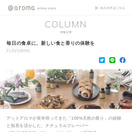
法人の方はこちら
COLUMN
特集記事
毎日の食卓に、新しい食と香りの体験を
FLAVORING
アットアロマが長年培ってきた「100%天然の香り」の経験
と知見を活かした、ナチュラルフレーバー