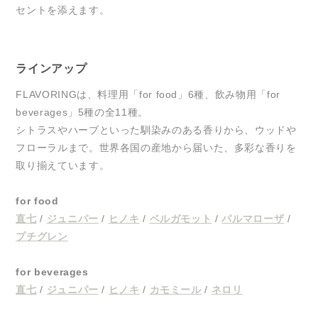
セントを添えます。
ラインアップ
FLAVORINGは、料理用「for food」6種、飲み物用「for
beverages」5種の全11種。
シトラスやハーブといった馴染みのある香りから、ウッドや
フローラルまで。世界各国の産地から届いた、多彩な香りを
取り揃えています。
for food
直七
/
ジュニパー
/
ヒノキ
/
ベルガモット
/
パルマローザ
/
プチグレン
for beverages
直七
/
ジュニパー
/
ヒノキ
/
カモミール
/
ネロリ