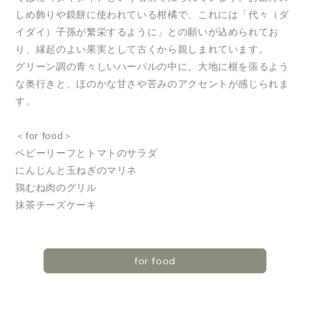
しめ飾りや鏡餅に使われている柑橘で、これには「代々（ダ
イダイ）子孫が繁栄するように」との願いが込められてお
り、縁起のよい果実として古くから親しまれています。
グリーン調の青々しいハーバルの中に、大地に根を張るよう
な奥行きと、ほのかな甘さや苦みのアクセントが感じられま
す。
＜for food＞
ベビーリーフとトマトのサラダ
にんじんと玉ねぎのマリネ
鶏むね肉のグリル
抹茶チーズケーキ
for food