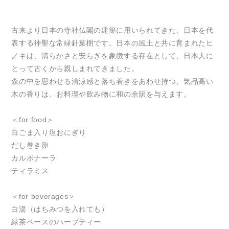
古来より日本の寺社仏閣の建築に用いられてきた、日本を代
表する神聖な常緑針葉樹です。日本の風土と共に育まれたヒ
ノキは、清らかさと安らぎを象徴する存在として、日本人に
とって古くから親しまれてきました。
森の中を思わせる清涼感と落ち着きをあわせ持つ、気品高い
木の香りは、お料理や飲み物に和の余韻を与えます。
＜for food＞
白ごま入り塩おにぎり
だし巻き卵
カルボナーラ
ティラミス
＜for beverages＞
白湯（はちみつを入れても）
緑茶ベースのハーブティー