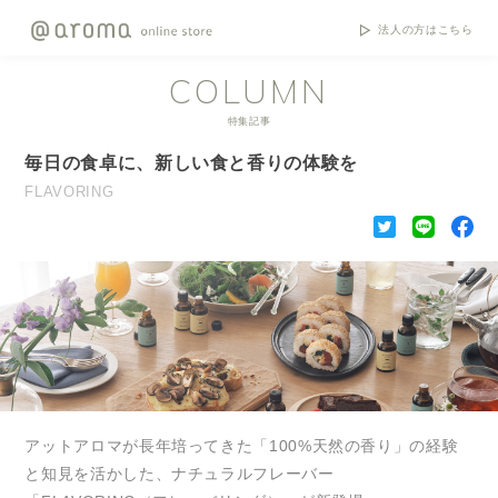
法人の方はこちら
COLUMN
特集記事
毎日の食卓に、新しい食と香りの体験を
FLAVORING
アットアロマが長年培ってきた「100%天然の香り」の経験
と知見を活かした、ナチュラルフレーバー