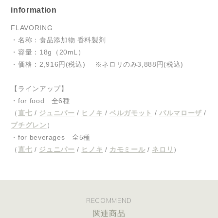
information
FLAVORING
・名称：食品添加物 香料製剤
・容量：18g（20mL）
・価格：2,916円(税込) ※ネロリのみ3,888円(税込)
【ラインアップ】
・for food 全6種
（
直七
/
ジュニパー
/
ヒノキ
/
ベルガモット
/
パルマローザ
/
プチグレン
）
・for beverages 全5種
（
直七
/
ジュニパー
/
ヒノキ
/
カモミール
/
ネロリ
）
RECOMMEND
関連商品