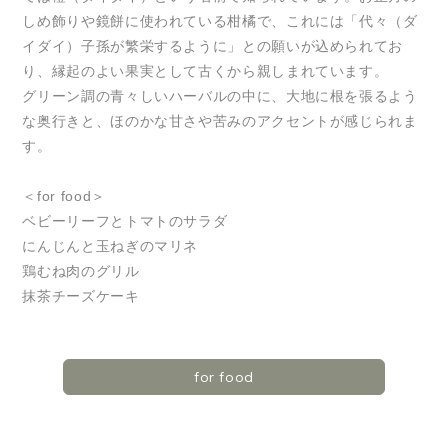
しめ飾りや鏡餅に使われている柑橘で、これには「代々（ダ
イダイ）子孫が繁栄するように」との願いが込められてお
り、縁起のよい果実として古くから親しまれています。
グリーン調の青々しいハーバルの中に、大地に根を張るよう
な奥行きと、ほのかな甘さや苦みのアクセントが感じられま
す。
＜for food＞
ベビーリーフとトマトのサラダ
にんじんと玉ねぎのマリネ
鶏むね肉のグリル
抹茶チーズケーキ
for food