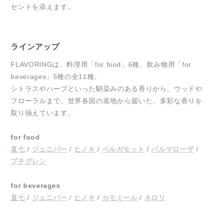
セントを添えます。
ラインアップ
FLAVORINGは、料理用「for food」6種、飲み物用「for
beverages」5種の全11種。
シトラスやハーブといった馴染みのある香りから、ウッドや
フローラルまで。世界各国の産地から届いた、多彩な香りを
取り揃えています。
for food
直七
/
ジュニパー
/
ヒノキ
/
ベルガモット
/
パルマローザ
/
プチグレン
for beverages
直七
/
ジュニパー
/
ヒノキ
/
カモミール
/
ネロリ