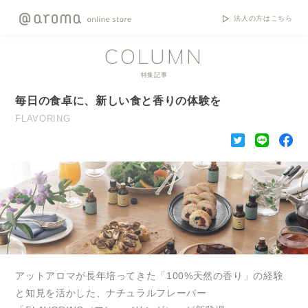
法人の方はこちら
COLUMN
特集記事
毎日の食卓に、新しい食と香りの体験を
FLAVORING
アットアロマが長年培ってきた「100%天然の香り」の経験
と知見を活かした、ナチュラルフレーバー