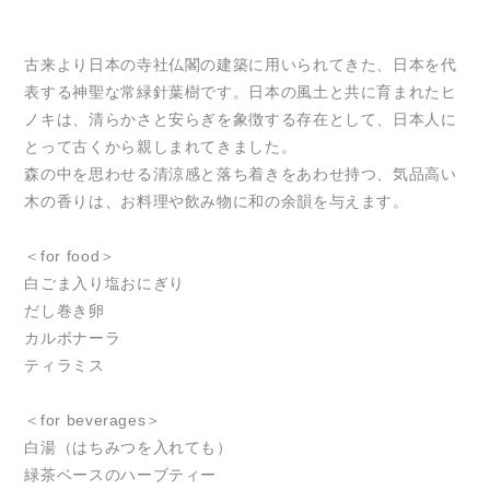
古来より日本の寺社仏閣の建築に用いられてきた、日本を代
表する神聖な常緑針葉樹です。日本の風土と共に育まれたヒ
ノキは、清らかさと安らぎを象徴する存在として、日本人に
とって古くから親しまれてきました。
森の中を思わせる清涼感と落ち着きをあわせ持つ、気品高い
木の香りは、お料理や飲み物に和の余韻を与えます。
＜for food＞
白ごま入り塩おにぎり
だし巻き卵
カルボナーラ
ティラミス
＜for beverages＞
白湯（はちみつを入れても）
緑茶ベースのハーブティー