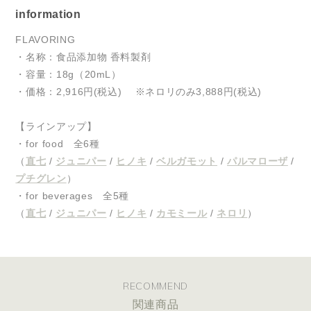
information
FLAVORING
・名称：食品添加物 香料製剤
・容量：18g（20mL）
・価格：2,916円(税込) ※ネロリのみ3,888円(税込)
【ラインアップ】
・for food 全6種
（
直七
/
ジュニパー
/
ヒノキ
/
ベルガモット
/
パルマローザ
/
プチグレン
）
・for beverages 全5種
（
直七
/
ジュニパー
/
ヒノキ
/
カモミール
/
ネロリ
）
RECOMMEND
関連商品