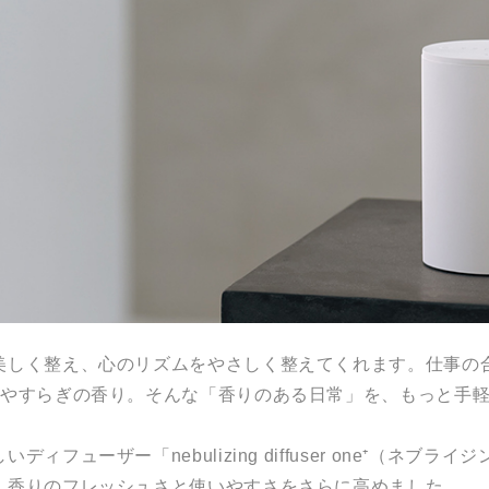
美しく整え、心のリズムをやさしく整えてくれます。仕事の
むやすらぎの香り。そんな「香りのある日常」を、もっと手
フューザー「nebulizing diffuser one⁺（ネブラ
、香りのフレッシュさと使いやすさをさらに高めました。