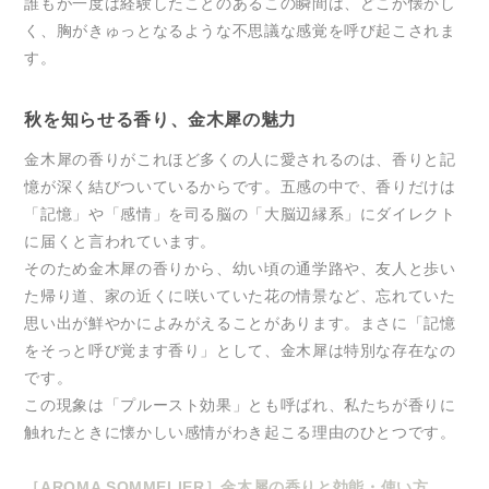
誰もが一度は経験したことのあるこの瞬間は、どこか懐かし
く、胸がきゅっとなるような不思議な感覚を呼び起こされま
す。
秋を知らせる香り、金木犀の魅力
金木犀の香りがこれほど多くの人に愛されるのは、香りと記
憶が深く結びついているからです。五感の中で、香りだけは
「記憶」や「感情」を司る脳の「大脳辺縁系」にダイレクト
に届くと言われています。
そのため金木犀の香りから、幼い頃の通学路や、友人と歩い
た帰り道、家の近くに咲いていた花の情景など、忘れていた
思い出が鮮やかによみがえることがあります。まさに「記憶
をそっと呼び覚ます香り」として、金木犀は特別な存在なの
です。
この現象は「プルースト効果」とも呼ばれ、私たちが香りに
触れたときに懐かしい感情がわき起こる理由のひとつです。
［AROMA SOMMELIER］金木犀の香りと効能・使い方