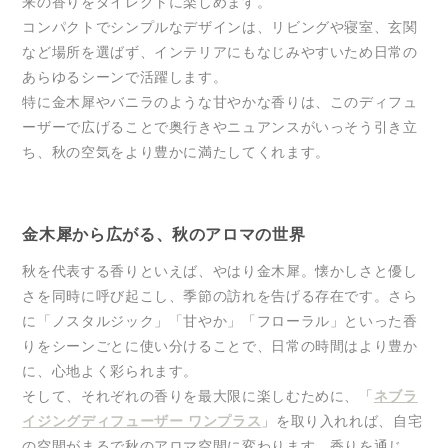
来の香りをダイレクトに楽しめます。
コンパクトでシンプルなデザインは、リビングや寝室、玄関
など場所を選ばず、インテリアにもなじみやすいため日常の
あらゆるシーンで活躍します。
特に金木犀やバニラのような甘やかな香りは、このディフュ
ーザーで広げることで奥行きやニュアンスがいっそう引き立
ち、秋の空気をより豊かに満たしてくれます。
金木犀から広がる、秋のアロマの世界
秋を代表する香りといえば、やはり金木犀。懐かしさと優し
さを同時に呼び起こし、季節の訪れを告げる存在です。さら
に「ノスタルジック」「甘やか」「フローラル」といった香
りをシーンごとに使い分けることで、日常の時間はより豊か
に、心地よく彩られます。
そして、それぞれの香りを最大限に楽しむために、「
ネブラ
イジングディフューザー ワンプラス
」を取り入れれば、自宅
の空間がまるで秋のアロマ空間に変わります。香りを通じ