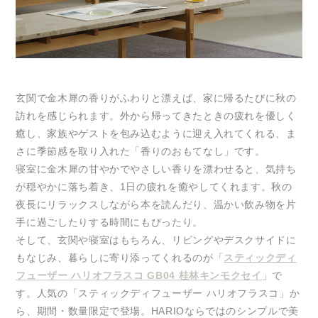
玄関で金木犀の香りがふわりと漂えば、家に帰るたびに秋の
訪れを感じられます。外から帰ってきたときの疲れを優しく
癒し、家族やゲストを包み込むように迎え入れてくれる、ま
さに季節感を取り入れた「香りのおもてなし」です。
寝室に金木犀の甘やかでやさしい香りを漂わせると、気持ち
が穏やかに落ち着き、1日の疲れを癒やしてくれます。秋の
夜長にリラックスしながら本を読んだり、温かい飲み物を片
手に過ごしたりする時間にもぴったり。
そして、玄関や寝室はもちろん、リビングやデスクサイドに
もなじみ、暮らしに寄り添ってくれるのが「
スティックディ
フューザー ハリオフラスコ GB04 桂林キンモクセイ
」で
す。人気の「スティックディフューザー ハリオフラスコ」か
ら、期間・数量限定で登場。HARIOならではのシンプルで美