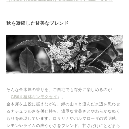
秋を凝縮した甘美なブレンド
そんな金木犀の香りを、ご自宅でも存分に楽しめるのが
「
GB04 桂林キンモクセイ
」。
金木犀を主役に据えながら、緑の山々と澄んだ水辺を思わせ
るナチュラルさを併せ持ち、濃厚な甘美さとやわらかなぬく
もりを表現しています。ロサリナやパルマローザの透明感、
レモンやライムの爽やかさをブレンド。甘さだけにとどまら