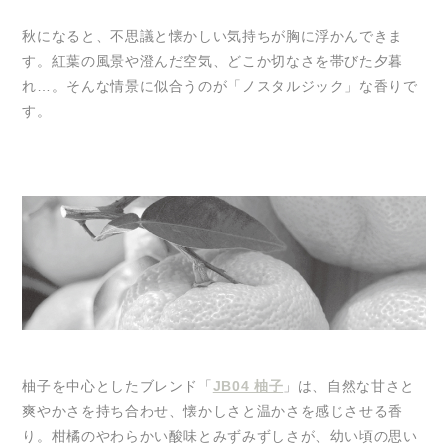
秋になると、不思議と懐かしい気持ちが胸に浮かんできま
す。紅葉の風景や澄んだ空気、どこか切なさを帯びた夕暮
れ…。そんな情景に似合うのが「ノスタルジック」な香りで
す。
柚子を中心としたブレンド「
JB04 柚子
」は、自然な甘さと
爽やかさを持ち合わせ、懐かしさと温かさを感じさせる香
り。柑橘のやわらかい酸味とみずみずしさが、幼い頃の思い