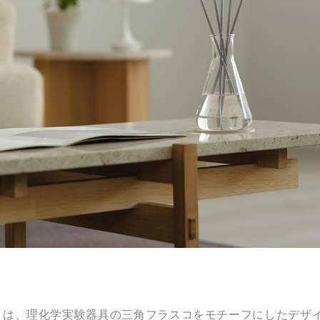
ARIO flask」は、理化学実験器具の三角フラスコをモチーフにし