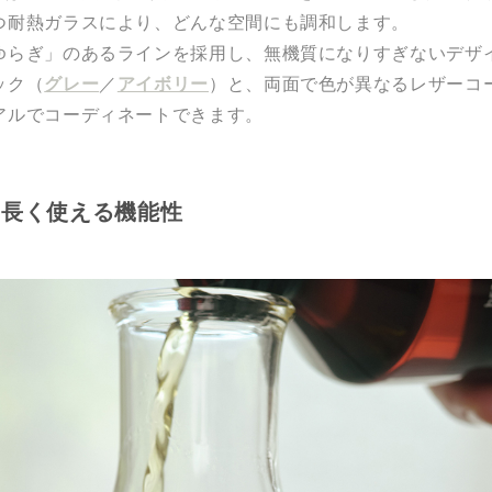
つ耐熱ガラスにより、どんな空間にも調和します。
ゆらぎ」のあるラインを採用し、無機質になりすぎないデザ
ック（
グレー
／
アイボリー
）と、両面で色が異なるレザーコ
アルでコーディネートできます。
、長く使える機能性