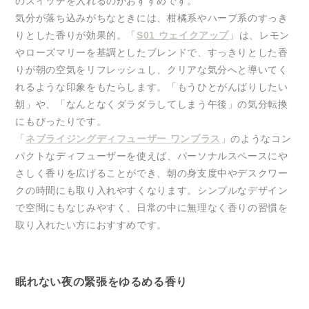
のスイッチを入れるのがおすすめです。
気分が落ち込みがちなときには、柑橘系やハーブ系のすっき
りとした香りが効果的。「
S01 ウェイクアップ
」は、レモン
やローズマリーを基調としたブレンドで、すっきりとした香
りが朝の空気をリフレッシュし、クリアな気分へと導いてく
れるような印象をもたらします。「もうひとがんばりしたい
朝」や、「なんとなくダラダラしてしまう午後」の気分転換
にもぴったりです。
「
ネブライジングディフューザー ワンプラス
」のようなコン
パクトなディフューザーを使えば、パーソナルスペースにや
さしく香りを広げることができ、朝の身支度中やデスクワー
クの時間にも取り入れやすくなります。シンプルなデザイン
で空間にもなじみやすく、日常の中に無理なく香りの習慣を
取り入れたい方におすすめです。
眠れない夜の緊張をゆるめる香り