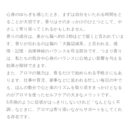
心身のゆらぎを感じたとき、まずは自分をいたわる時間をと
ることが大切です。香りはそのきっかけのひとつとして、や
さしく寄り添ってくれるかもしれません。
香りの成分は、鼻から脳へ約0.2秒ほどで届くと言われていま
す。香りが伝わるのは脳の「大脳辺縁系」と言われる、感
情・記憶・自律神経のバランスを司る部分です。つまり香り
は、私たちの気分や心身のバランスに心地よい影響を与える
効果が期待できます。
また、アロマの魅力は、香るだけで始められる手軽さにもあ
ります。仕事や育児、家事などに追われる忙しい毎日の中で
も、ほんの数分で心と体のリズムを取り戻すきっかけとなる
のがアロマを使ったセルフケアの大きなメリットです。
5月病のように症状がはっきりしないけれど「なんとなく不
調」なときに、アロマは寄り添いながらサポートをしてくれ
る存在です。