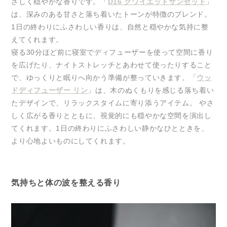
さしく穏やかな香りです。「
D16 クワイエットサンセット
」
は、深みのある甘さと落ち着いたトーンが特徴のブレンド。
1日の終わりにふさわしい香りは、自然と穏やかな気持に整
えてくれます。
寝る30分ほど前に寝室でディフューザーを使って空間に香り
を広げたり、ナイトストレッチとあわせて使ったりすること
で、ゆっくりと眠りへ向かう準備が整っていきます。「
ウッ
ドディフューザー リン
」は、木のぬくもりを感じる落ち着い
たデザインで、リラックスタイムに寄り添うアイテム。 やさ
しく広がる香りとともに、視覚的にも穏やかな空間を演出し
てくれます。1日の終わりにふさわしい静かなひとときを、
より心地よいものにしてくれます。
気持ちと体の波を整える香り