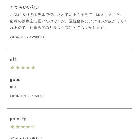
とてもいい匂い
お気に入りのホテルで使用されているのを見て、購入しました。
歯科の診療室に置いたのですが、医院全体にいい匂いが広がってく
れるので、仕事合間のリラックスにとても助かります。
2024/03/27 12:00:24
n様
★
★
★
★
★
good
nice
2023/03/12 21:50:05
pamu様
★
★
★
★
☆
ずっといい香り！