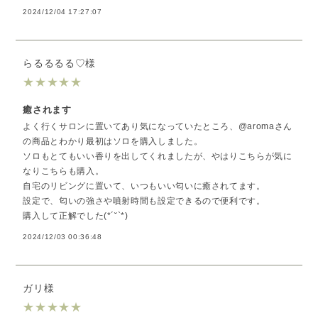
2024/12/04 17:27:07
らるるるる♡様
★
★
★
★
★
癒されます
よく行くサロンに置いてあり気になっていたところ、@aromaさん
の商品とわかり最初はソロを購入しました。
ソロもとてもいい香りを出してくれましたが、やはりこちらが気に
なりこちらも購入。
自宅のリビングに置いて、いつもいい匂いに癒されてます。
設定で、匂いの強さや噴射時間も設定できるので便利です。
購入して正解でした(*´˘`*)
2024/12/03 00:36:48
ガリ様
★
★
★
★
★