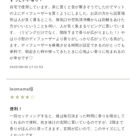
自宅で使用しています。床に置くと音が響きそうでしたのでマット
の上にディフューザーを置くようにしました。お店の方から設置場
所は人が良く通るところ、換気口や空気清浄機からは距離をあけた
方がいいということを伺い、人が良く集まるリビングに置いていま
す。（リビングだけでなく、階段下まで香りが広がりました！）や
はり小型のディフューザーより香りがしっかり広がっている気がし
ます。ディフューザーを稼働させる時間が設定できるのがとっても
便利で、朝起きた時や帰ってきたときに心地よい香りに包まれるの
が幸せです♡
2022/09/16 17:11:52
leomama様
★
★
★
★
☆
便利！
一回セッティングすると、後は毎日決まった時間に香りを噴出して
くれるので便利。吹き抜けの玄関に置いているのですが、2階まで
香りがほんのり漂ってきます。玄関が広いので、このサイズにして
よかったです。