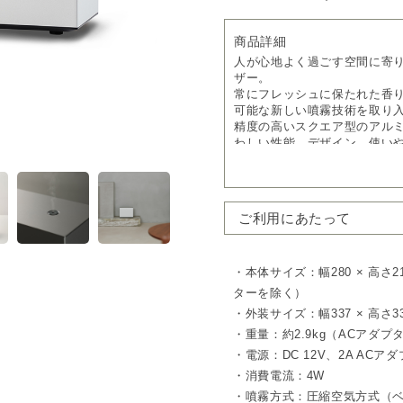
商品詳細
人が心地よく過ごす空間に寄
ザー。
常にフレッシュに保たれた香り
可能な新しい噴霧技術を取り
精度の高いスクエア型のアル
わしい性能、デザイン、使い
ムラなく均一に広がる、心地
これまでのアットアロマのデ
ルを実現。
ご利用にあたって
広い空間でも香りが滞らず、
※本製品で使用するアロマオ
ル 250ml または 450ml
・本体サイズ：幅280 × 高さ2
最新噴霧技術でフレッシュな
ターを除く）
オイルの酸化を最小限に抑え
・外装サイズ：幅337 × 高さ33
常にフレッシュでクリアな香
・重量：約2.9kg（ACアダ
静音性と自在な設定で、快適
・電源：DC 12V、2A ACアダプ
従来品より約6dB静かで、体感
・消費電流：4W
さらに最大3つのプログラム設
・噴霧方式：圧縮空気方式（
わせた使い方が可能です。