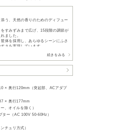
り添う、天然の香りのためのディフュー
をすみずみまで広げ、15段階の調節が
入れました。
ミ筐体を採用し、あらゆるシーンにふさ
やすさを実現しています。
続きをみる
よい拡散力
ィフューザー史上、最も細かい粒子レベ
ムラなく自然に満ちていきます。
イルは、アットアロマ社製のアロマオイ
 ボトルサイズをご使用ください。
10 × 奥行120mm（突起部、ACアダプ
香りが続く
る新しい噴霧技術を採用。
7 × 奥行177mm
りを楽しめます。
プター、オイルを除く）
に使える
ター（AC 100V 50-60Hz）
的には約1.5倍の静けさ。
定と15段階の濃度調整で、シーンに合
ベンチュリ方式）