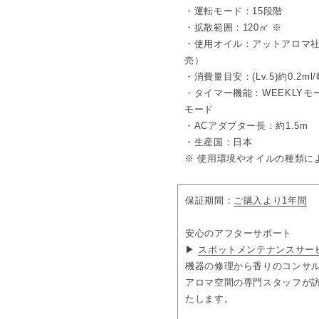
・運転モード：15段階
□デザイン
・拡散範囲：120㎡ ※
潔さと進化を感じるスクエア
・使用オイル：アットアロマ社製の
あわせ持つ上質な質感を掛け
売）
感を実現。
ボトルキャップを置ける内部
・消費量目安：(Lv.5)約0.2ml/時
した。
・タイマー機能：WEEKLYモー
暮らしに寄り添うニュートラル
モード
・ACアダプター長：約1.5m
□ネーミング
本体の直線的で端正なデザイ
・生産国：日本
SCENT（香り）や SCEN
※ 使用環境やオイルの種類に
SENSE（センス）にも通じ
□内容
保証期間：
ご購入より1年間
ディフューザー本体×1、ACア
用キー×1
※オイルは別売りです。
安心のアフターサポート
▶
スポットメンテナンスサー
機器の修理から香りのコンサ
アロマ空間の専門スタッフが
たします。