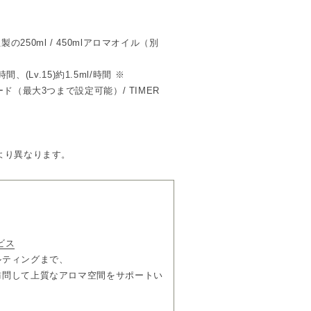
フォルムに、金属の重厚感と軽やかさを
250ml / 450mlアロマオイル（別
合わせ、家電的ではない洗練された存在
構造など細部の使い勝手にまで配慮しま
間、(Lv.15)約1.5ml/時間 ※
ド（最大3つまで設定可能）/ TIMER
な4色展開。
ンから着想。
E（場面）、香りに対する感覚を想起させる
より異なります。
る響きを持っています。
ダプター×1、アトマイザー×1、ロック
ビス
ルティングまで、
訪問して上質なアロマ空間をサポートい