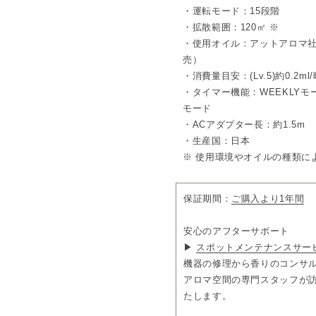
・運転モード：15段階
□デザイン
・拡散範囲：120㎡ ※
潔さと進化を感じるスクエア
・使用オイル：アットアロマ社製の
あわせ持つ上質な質感を掛け
売）
感を実現。
ボトルキャップを置ける内部
・消費量目安：(Lv.5)約0.2ml/時
した。
・タイマー機能：WEEKLYモー
暮らしに寄り添うニュートラル
モード
・ACアダプター長：約1.5m
□ネーミング
本体の直線的で端正なデザイ
・生産国：日本
SCENT（香り）や SCEN
※ 使用環境やオイルの種類に
SENSE（センス）にも通じ
□内容
保証期間：
ご購入より1年間
ディフューザー本体×1、ACア
用キー×1
※オイルは別売りです。
安心のアフターサポート
▶
スポットメンテナンスサー
機器の修理から香りのコンサ
アロマ空間の専門スタッフが
たします。