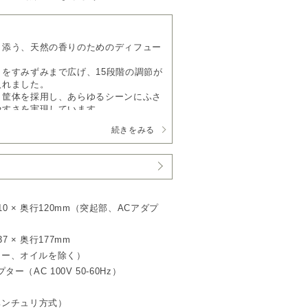
り添う、天然の香りのためのディフュー
をすみずみまで広げ、15段階の調節が
入れました。
ミ筐体を採用し、あらゆるシーンにふさ
やすさを実現しています。
続きをみる
よい拡散力
ィフューザー史上、最も細かい粒子レベ
ムラなく自然に満ちていきます。
イルは、アットアロマ社製のアロマオイ
 ボトルサイズをご使用ください。
10 × 奥行120mm（突起部、ACアダプ
香りが続く
る新しい噴霧技術を採用。
7 × 奥行177mm
りを楽しめます。
プター、オイルを除く）
に使える
ター（AC 100V 50-60Hz）
的には約1.5倍の静けさ。
定と15段階の濃度調整で、シーンに合
ベンチュリ方式）