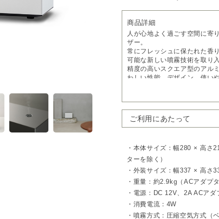
商品詳細
人が心地よく過ごす空間に寄
ザー。
常にフレッシュに保たれた香り
可能な新しい噴霧技術を取り
精度の高いスクエア型のアル
わしい性能、デザイン、使い
ムラなく均一に広がる、心地
これまでのアットアロマのデ
ルを実現。
ご利用にあたって
広い空間でも香りが滞らず、
※本製品で使用するアロマオ
ル 250ml または 450ml
・本体サイズ：幅280 × 高さ2
最新噴霧技術でフレッシュな
ターを除く）
オイルの酸化を最小限に抑え
・外装サイズ：幅337 × 高さ33
常にフレッシュでクリアな香
・重量：約2.9kg（ACアダ
静音性と自在な設定で、快適
・電源：DC 12V、2A ACアダプ
従来品より約6dB静かで、体感
・消費電流：4W
さらに最大3つのプログラム設
・噴霧方式：圧縮空気方式（
わせた使い方が可能です。