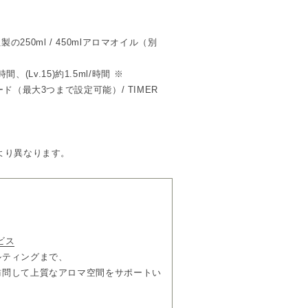
フォルムに、金属の重厚感と軽やかさを
250ml / 450mlアロマオイル（別
合わせ、家電的ではない洗練された存在
構造など細部の使い勝手にまで配慮しま
間、(Lv.15)約1.5ml/時間 ※
ド（最大3つまで設定可能）/ TIMER
な4色展開。
ンから着想。
E（場面）、香りに対する感覚を想起させる
より異なります。
る響きを持っています。
ダプター×1、アトマイザー×1、ロック
ビス
ルティングまで、
訪問して上質なアロマ空間をサポートい