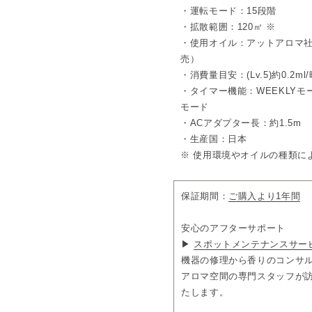
・運転モード：15段階
□デザイン
・拡散範囲：120㎡ ※
潔さと進化を感じるスクエア
・使用オイル：アットアロマ社製の
あわせ持つ上質な質感を掛け
売）
感を実現。
ボトルキャップを置ける内部
・消費量目安：(Lv.5)約0.2ml/時
した。
・タイマー機能：WEEKLYモー
暮らしに寄り添うニュートラル
モード
・ACアダプター長：約1.5m
□ネーミング
本体の直線的で端正なデザイ
・生産国：日本
SCENT（香り）や SCEN
※ 使用環境やオイルの種類に
SENSE（センス）にも通じ
□内容
保証期間：
ご購入より1年間
ディフューザー本体×1、ACア
用キー×1
※オイルは別売りです。
安心のアフターサポート
▶
スポットメンテナンスサー
機器の修理から香りのコンサ
アロマ空間の専門スタッフが
たします。