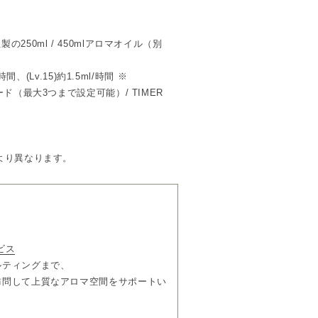
フォルムに、金属の重厚感と軽やかさを
250ml / 450mlアロマオイル（別
合わせ、家電的ではない洗練された存在
構造など細部の使い勝手にまで配慮しま
間、(Lv.15)約1.5ml/時間 ※
ド（最大3つまで設定可能）/ TIMER
な4色展開。
ンから着想。
E（場面）、香りに対する感覚を想起させる
より異なります。
る響きを持っています。
ダプター×1、アトマイザー×1、ロック
ビス
ルティングまで、
訪問して上質なアロマ空間をサポートい