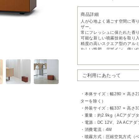
商品詳細
人が心地よく過ごす空間に寄
ザー。
常にフレッシュに保たれた香り
可能な新しい噴霧技術を取り
精度の高いスクエア型のアル
わしい性能、デザイン、使い
ムラなく均一に広がる、心地
これまでのアットアロマのデ
ルを実現。
ご利用にあたって
広い空間でも香りが滞らず、
※本製品で使用するアロマオ
ル 250ml または 450ml
・本体サイズ：幅280 × 高さ2
最新噴霧技術でフレッシュな
ターを除く）
オイルの酸化を最小限に抑え
・外装サイズ：幅337 × 高さ33
常にフレッシュでクリアな香
・重量：約2.9kg（ACアダ
静音性と自在な設定で、快適
・電源：DC 12V、2A ACアダプ
従来品より約6dB静かで、体感
・消費電流：4W
さらに最大3つのプログラム設
・噴霧方式：圧縮空気方式（
わせた使い方が可能です。