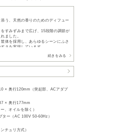
り添う、天然の香りのためのディフュー
をすみずみまで広げ、15段階の調節が
入れました。
ミ筐体を採用し、あらゆるシーンにふさ
やすさを実現しています。
続きをみる
よい拡散力
ィフューザー史上、最も細かい粒子レベ
ムラなく自然に満ちていきます。
イルは、アットアロマ社製のアロマオイ
 ボトルサイズをご使用ください。
10 × 奥行120mm（突起部、ACアダプ
香りが続く
る新しい噴霧技術を採用。
7 × 奥行177mm
りを楽しめます。
プター、オイルを除く）
に使える
ター（AC 100V 50-60Hz）
的には約1.5倍の静けさ。
定と15段階の濃度調整で、シーンに合
ベンチュリ方式）