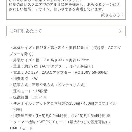
精度の高いスクエア型のアルミ筐体を採用し、あらゆるシーンにふ
さわしい性能、デザイン、使いやすさを実現しています。
続きをみる
ムラなく均一に広がる、心地よい拡散力
これまでのアットアロマのディフューザー史上、最も細かい粒子レ
ベルを実現。
ご利用にあたって
広い空間でも香りが滞らず、ムラなく自然に満ちていきます。
※本製品で使用するアロマオイルは、アットアロマ社製のアロマオ
イル 250ml または 450ml ボトルサイズをご使用ください。
・本体サイズ：幅280 × 高さ210 × 奥行120mm（突起部、ACアダ
最新噴霧技術でフレッシュな香りが続く
プターを除く）
オイルの酸化を最小限に抑える新しい噴霧技術を採用。
・外装サイズ：幅337 × 高さ337 × 奥行177mm
常にフレッシュでクリアな香りを楽しめます。
・重量：約2.9kg（ACアダプター、オイルを除く）
静音性と自在な設定で、快適に使える
・電源：DC 12V、2A ACアダプター（AC 100V 50-60Hz）
従来品より約6dB静かで、体感的には約1.5倍の静けさ。
・消費電流：4W
さらに最大3つのプログラム設定と15段階の濃度調整で、シーンに
合わせた使い方が可能です。
・噴霧方式：圧縮空気方式（ベンチュリ方式）
・運転モード：15段階
□デザイン
・拡散範囲：120㎡ ※
潔さと進化を感じるスクエアフォルムに、金属の重厚感と軽やかさ
をあわせ持つ上質な質感を掛け合わせ、家電的ではない洗練された
・使用オイル：アットアロマ社製の250ml / 450mlアロマオイル
存在感を実現。
（別売）
ボトルキャップを置ける内部構造など細部の使い勝手にまで配慮し
・消費量目安：(Lv.5)約0.2ml/時間、(Lv.15)約1.5ml/時間 ※
ました。
・タイマー機能：WEEKLYモード（最大3つまで設定可能）/
暮らしに寄り添うニュートラルな4色展開。
TIMERモード
□ネーミング