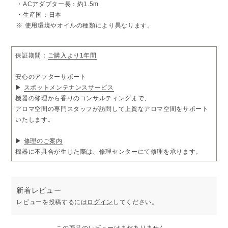
・ACアダプター長：約1.5m
本体の直線的で端正なデザインから着想。
・生産国：日本
SCENT（香り）や SCENE（場面）、香りに対する感覚を想起させ
るSENSE（センス）にも通じる響きを持っています。
※ 使用環境やオイルの種類により異なります。
□内容
ディフューザー本体×1、ACアダプター×1、アトマイザー×1、ロッ
保証期間：
ご購入より1年間
ク用キー×1
※オイルは別売りです。
安心のアフターサポート
▶
スポットメンテナンスサービス
機器の修理から香りのコンサルティングまで、
アロマ空間の専門スタッフが訪問して上質なアロマ空間をサポート
いたします。
▶
修理のご案内
機器に不具合が生じた際は、修理センターにて修理を承ります。
新着レビュー
レビューを投稿するには
ログイン
してください。