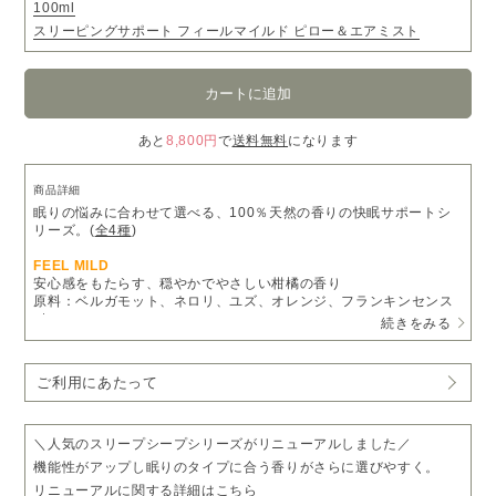
100ml
スリーピングサポート フィールマイルド ピロー＆エアミスト
あと
8,800円
で
送料無料
になります
商品詳細
眠りの悩みに合わせて選べる、100％天然の香りの快眠サポートシ
リーズ。(
全4種
)
FEEL MILD
安心感をもたらす、穏やかでやさしい柑橘の香り
原料：ベルガモット、ネロリ、ユズ、オレンジ、フランキンセンス
etc.
続きをみる
［COLUMN］気分や眠りのタイプによって香りをセレクト
ご利用にあたって
こんな方におすすめ
寝つきはよく、より質の高い睡眠を求めるあなたに。
・寝室は家族や恋人と一緒
・いつも穏やかに笑顔で過ごしたい
＼人気のスリープシープシリーズがリニューアルしました／
・普段は香りをあまり意識していない
機能性がアップし眠りのタイプに合う香りがさらに選びやすく。
リニューアルに関する詳細は
こちら