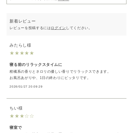
種類:
シトラス
機能:
スリープ
新着レビュー
レビューを投稿するには
ログイン
してください。
みたらし様
★
★
★
★
★
寝る前のリラックスタイムに
柑橘系の香りとネロリの優しい香りでリラックスできます。
お風呂あがりや、1日の終わりにピッタリです。
2026/01/27 20:09:29
ちい様
★
★
★
☆
☆
寝室で