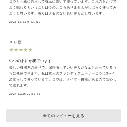
コウと一緒に購入して枕元に置いて使っています。これのおかげで
よく眠れるということは今のところありませんがしばらく使ってみ
ようと思います。香りはクセのない良い香りだと思います。
2025/12/31 07:37:10
さり様
★
★
★
★
★
いつのまにか寝ています
優しい柑橘系の香りで、深呼吸していい香りだなぁと思っているう
ちに熟睡できます。私は枕元のファンディフューザーコウに3〜４
滴垂らして使っています。コウは、タイマー機能があるので安心し
て眠れます。
2024/11/26 22:53:43
全てのレビューを見る