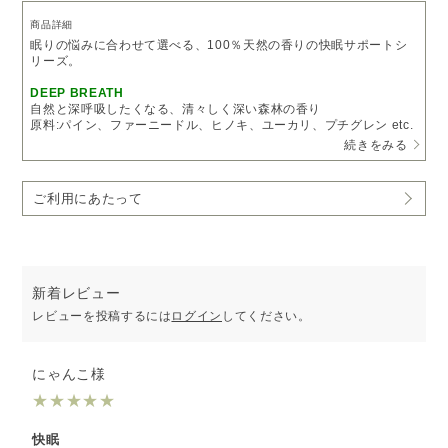
商品詳細
眠りの悩みに合わせて選べる、100％天然の香りの快眠サポートシ
リーズ。
DEEP BREATH
自然と深呼吸したくなる、清々しく深い森林の香り
原料:パイン、ファーニードル、ヒノキ、ユーカリ、プチグレン etc.
続きをみる
［COLUMN］気分や眠りのタイプによって香りをセレクト
こんな方におすすめ
ご利用にあたって
呼吸が浅く、眠りが浅いあなたに。
・森に行くと気分が落ち着く
・夜中に目が覚めることがある
・緊張を感じやすい
新着レビュー
※受注生産となるため、5～7営業日以内に発送いたします。
レビューを投稿するには
ログイン
してください。
予めご了承いただきますようお願い申し上げます。
にゃんこ様
★
★
★
★
★
快眠