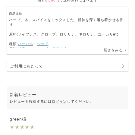
あと
8,800円
で
送料無料
になります
商品詳細
ハーブ、木、スパイスをミックスした、精神を深く落ち着かせる香
り
原料:サイプレス、クローブ、ロサリナ、ネロリナ、ユーカリetc.
種類:
ハーバル
ウッド
機能:
リラックス
マインドフルネス
続きをみる
ご利用にあたって
新着レビュー
レビューを投稿するには
ログイン
してください。
green様
★
★
★
★
★