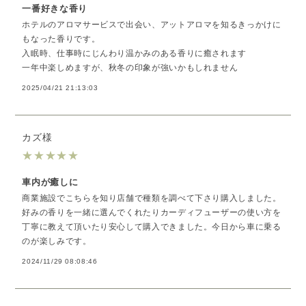
一番好きな香り
ホテルのアロマサービスで出会い、アットアロマを知るきっかけに
もなった香りです。
入眠時、仕事時にじんわり温かみのある香りに癒されます
一年中楽しめますが、秋冬の印象が強いかもしれません
2025/04/21 21:13:03
カズ様
★
★
★
★
★
車内が癒しに
商業施設でこちらを知り店舗で種類を調べて下さり購入しました。
好みの香りを一緒に選んでくれたりカーディフューザーの使い方を
丁寧に教えて頂いたり安心して購入できました。今日から車に乗る
のが楽しみです。
2024/11/29 08:08:46