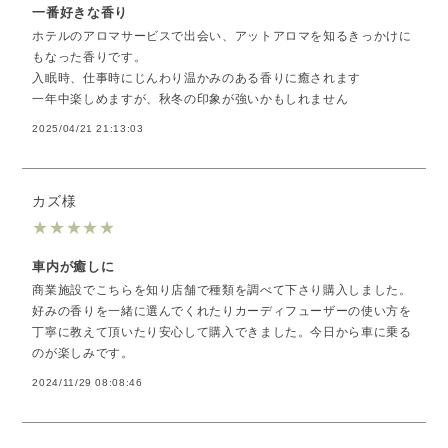
一番好きな香り
ホテルのアロマサービスで出会い、アットアロマを知るきっかけに
もなった香りです。
入眠時、仕事時にじんわり温かみのある香りに癒されます
一年中楽しめますが、秋冬の印象が強いかもしれません
2025/04/21 21:13:03
カズ様
★
★
★
★
★
車内が癒しに
商業施設でこちらを知り店舗で種類を調べて下さり購入しました。
好みの香りを一緒に選んでくれたりカーディフューザーの使い方を
丁寧に教えて頂いたり安心して購入できました。今日から車に乗る
のが楽しみです。
2024/11/29 08:08:46