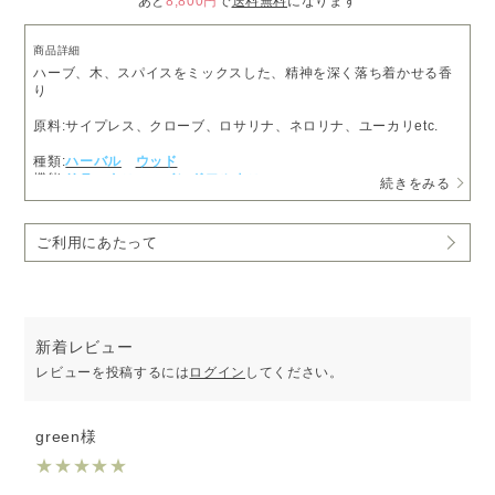
あと
8,800円
で
送料無料
になります
商品詳細
ハーブ、木、スパイスをミックスした、精神を深く落ち着かせる香
り
原料:サイプレス、クローブ、ロサリナ、ネロリナ、ユーカリetc.
種類:
ハーバル
ウッド
機能:
リラックス
マインドフルネス
続きをみる
ご利用にあたって
新着レビュー
レビューを投稿するには
ログイン
してください。
green様
★
★
★
★
★