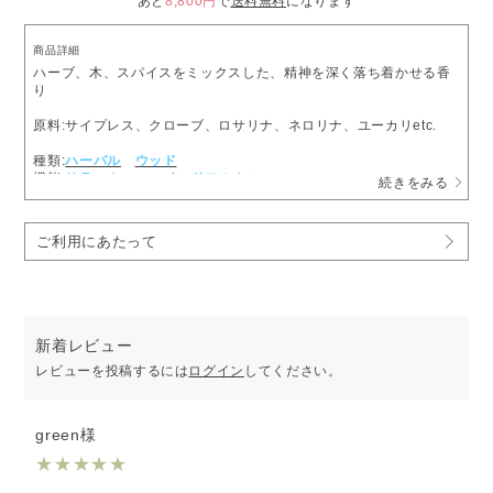
あと
8,800円
で
送料無料
になります
商品詳細
ハーブ、木、スパイスをミックスした、精神を深く落ち着かせる香
り
原料:サイプレス、クローブ、ロサリナ、ネロリナ、ユーカリetc.
種類:
ハーバル
ウッド
機能:
リラックス
マインドフルネス
続きをみる
ご利用にあたって
新着レビュー
レビューを投稿するには
ログイン
してください。
green様
★
★
★
★
★