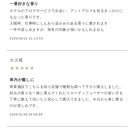
一番好きな香り
ホテルのアロマサービスで出会い、アットアロマを知るきっかけに
もなった香りです。
入眠時、仕事時にじんわり温かみのある香りに癒されます
一年中楽しめますが、秋冬の印象が強いかもしれません
2025/04/21 21:13:03
カズ様
★
★
★
★
★
車内が癒しに
商業施設でこちらを知り店舗で種類を調べて下さり購入しました。
好みの香りを一緒に選んでくれたりカーディフューザーの使い方を
丁寧に教えて頂いたり安心して購入できました。今日から車に乗る
のが楽しみです。
2024/11/29 08:08:46