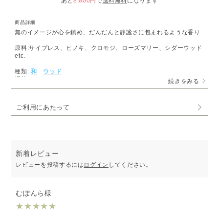
あと
8,800円
で
送料無料
になります
商品詳細
無のイメージが心を鎮め、だんだんと静謐さに包まれるような香り
原料:サイプレス、ヒノキ、クロモジ、ローズマリー、シダーウッド
etc.
種類:
和
ウッド
機能:
マインドフルネス
続きをみる
ご利用にあたって
新着レビュー
レビューを投稿するには
ログイン
してください。
むぽんら様
★
★
★
★
★