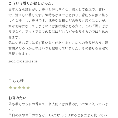
こういう香りが欲しかった。
日本人なら誰もがいい香りと評しそうな、凛として端正で、質朴
で、清々しい香りです。気持ちがスッととおり、背筋が自然に整う
ような神々しい香りです。沈香や白檀などの香りも悪くはないが、
家がお寺になってしまうのには抵抗感がある方に、この「禅」ばか
りでなく、アットアロマの製品はどれもピッタリするのではと思わ
せます。
気にいるお店には必ず良い香りがあります。なんの香りだろう、建
材由来だろうかと私はいつも勘繰っていました。その香りを自宅で
再現できます。
2025/03/23 20:28:38
こもも様
★
★
★
★
★
お香みたい
落ち着くウッドの香りで、個人的にはお香みたいで気に入っていま
す。
平日の夜や休日の朝など、1人でゆっくりするときによく使ってい